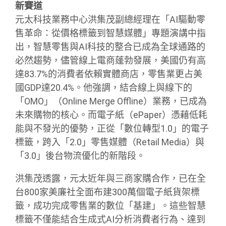
新賽道
元太科技業務中心洪集茂副總經理在「AI驅動零
售革命：從價格標籤到智慧媒體」專題演講中指
出，智慧零售與AI科技的整合已成為全球通路的
必然趨勢，儘管線上電商蓬勃發展，美國仍有高
達83.7%的消費者依賴實體商店，零售業更占美
國GDP達20.4%。他強調，結合線上與線下的
「OMO」（Online Merge Offline）業務，已成為
未來購物的核心。而電子紙（ePaper）憑藉低耗
能與不發光的優勢，正從「數位轉型1.0」的電子
標籤，跨入「2.0」零售媒體（Retail Media）與
「3.0」後台物流優化的新階段。
洪集茂透露，元太近年與三商家購合作，已在全
台800家美廉社全面布建300萬個電子紙貨架標
籤，成功完成零售業的數位「基建」。這些智慧
標籤不僅能結合生成式AI分析消費者行為、達到