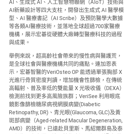
AI、生成式 AI、人工智慧物聯網（AIoT）技術與
AI新藥設計等四大支柱，開發出生成式 AI 醫學模
型、AI 醫療書記（AI Scribe）及預防醫學大數據
等各類AI醫療技術，並落地全球超過700家醫療
機構，展示宏碁從硬體大廠轉型醫療科技的過程
與成果。
舉例來說，超高齡社會帶來的慢性病與醫護荒，
是全球社會與醫療機構共同的痛點。連加恩表
示，宏碁智醫的VeriOsteo OP 能透過單張胸部 X
光進行骨質密度判讀，增加機會性篩檢，在傳統
高輻射、普及率低的雙能量 X 光吸收儀（DEXA）
檢測前找到更多高風險族群；VeriSee 利用眼底
鏡影像篩檢糖尿病視網膜病變(Diabetic
Retinopathy, DR)、青光眼(Glaucoma, GLC)及黃
斑部病變（Aged-related Macular Degeneration,
AMD）的技術，已遠赴貝里斯、馬紹爾群島及泰