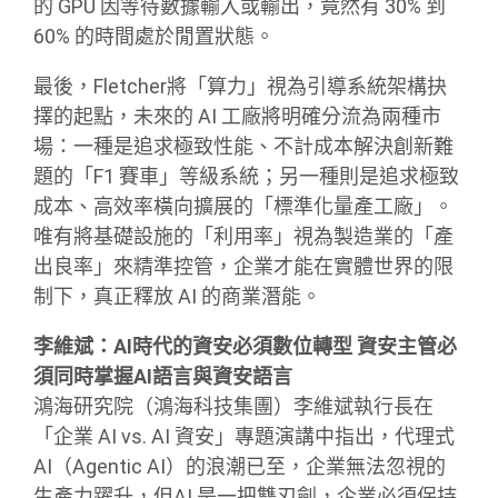
的 GPU 因等待數據輸入或輸出，竟然有 30% 到
60% 的時間處於閒置狀態。
最後，Fletcher將「算力」視為引導系統架構抉
擇的起點，未來的 AI 工廠將明確分流為兩種市
場：一種是追求極致性能、不計成本解決創新難
題的「F1 賽車」等級系統；另一種則是追求極致
成本、高效率橫向擴展的「標準化量產工廠」。
唯有將基礎設施的「利用率」視為製造業的「產
出良率」來精準控管，企業才能在實體世界的限
制下，真正釋放 AI 的商業潛能。
李維斌：AI時代的資安必須數位轉型 資安主管必
須同時掌握AI語言與資安語言
鴻海研究院（鴻海科技集團）李維斌執行長在
「企業 AI vs. AI 資安」專題演講中指出，代理式
AI（Agentic AI）的浪潮已至，企業無法忽視的
生產力躍升，但AI 是一把雙刃劍，企業必須保持