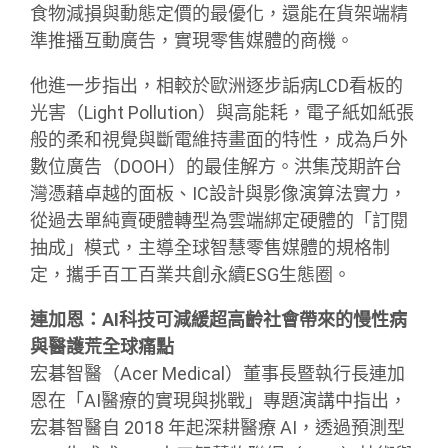
食物減損與動態定價的最優化，還能在貨架端精
準推播互動廣告，實現零售媒體的商機。
他進一步指出，相較於歐洲逐步詬病LCD看板的
光害（Light Pollution）與高能耗，電子紙如紙張
般的柔和視覺與斷電維持畫面的特性，成為戶外
數位廣告（DOOH）的最佳解方。洪集茂期許台
灣憑藉卓越的面板、IC設計與影像演算法實力，
從過去單純賣硬體轉型為雲端綁定硬體的「訂閱
抽成」模式，主導全球智慧零售媒體的規格制
定，攜手百工百業共創永續ESG生態圈。
連加恩：AI科技可減緩超高齡社會帶來的慢性病
與醫護荒全球痛點
宏碁智醫（Acer Medical）董事長暨執行長連加
恩在「AI醫療的實現與挑戰」專題演講中指出，
宏碁智醫自 2018 年起深耕醫療 AI，透過預測型