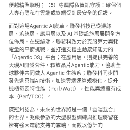
便越精準聰明；（5）專屬隱私資訊守護：確保個
人專有隱私在雲端或終端受到最安全的保護。
面對這場Agentic AI變革，聯發科技已從邊緣
層、系統層、應用層以及 AI 基礎設施層展開全方
位佈局。在邊緣端，聯發科致力於克服算力與耗
電量的平衡挑戰，並打造支援主動感知能力的
「Agentic OS」平台；在應用層，則提供完善的
天璣AI開發套件，釋放晶片Agentic能力，協助全
球夥伴共同做大 Agentic 生態系；聯發科同步開
發先進雲端AI技術，加速雲端運算規模化，提升
機櫃每瓦特性能（Perf/Watt），性能與總擁有成
本（Perf/TCO）。
陳冠州認為，未來的世界將是一個「雲端混合」
的世界。兆級參數的大型模型訓練與推理將留在
擁有強大電能支持的雲端，而數以億計的