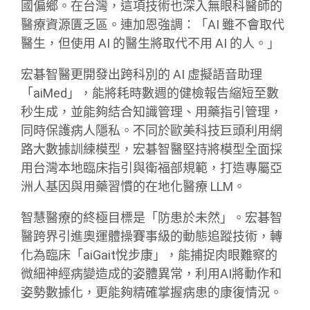
國偏鄉。在台灣，這項技術也深入無眼科醫師的
醫療資源匱乏區。連加恩強調：「AI 雖不會取代
醫生，但使用 AI 的醫生將取代不用 AI 的人。」
宏碁智醫更開發出跨科別的 AI 虛擬語音助理
「aiMed」，能將耗時數週的健檢報告縮短至數
秒生成，並能夠結合知識管理、用藥指引管理，
同時保護病人隱私。不同於歐美科技巨頭利用網
路大數據訓練模型，宏碁智醫堅持將模型全面採
用台灣本地臨床指引與衛福部規範，打造專屬亞
洲人基因與用藥習慣的在地化醫療 LLM。
智慧醫療的終極目標是「防患於未然」。宏碁智
醫跨界引進奧運體操賽事級的動態追蹤技術，轉
化為臨床「aiGait悅步康」，能捕捉肉眼難察的
微細神經病變造成的姿體異常，利用AI將動作和
姿勢數據化，更能夠精確掌握病患的康復情況。