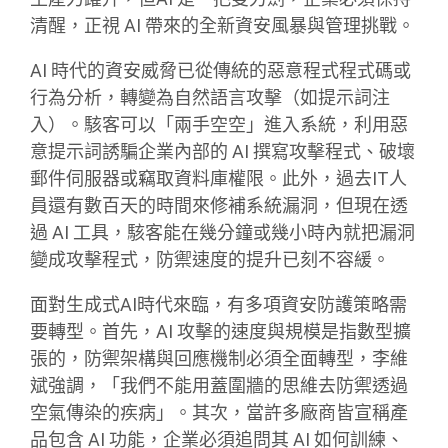
清醒，正視 AI 帶來的全新資安風暴與管理挑戰。
AI 時代的資安威脅已從傳統的惡意程式程式碼或
行為分析，轉變為自然語言攻擊（如提示詞注
入）。駭客可以「兩手空空」進入系統，利用惡
意提示詞誘騙企業內部的 AI 撰寫攻擊程式、破壞
郵件伺服器或竊取資料庫權限。此外，過去IT人
員還有數百天的時間來修補系統漏洞，但現在透
過 AI 工具，駭客能在幾分鐘或幾小時內就把漏洞
變成攻擊程式，防禦速度的提升已刻不容緩。
面對生成式AI時代來臨，有多項資安防護策略需
要轉型。首先，AI 攻擊的速度與規模是指數型擴
張的，防禦架構與回應機制必須全面轉型，李維
斌強調，「我們不能用蓋圍牆的思維去防禦透過
空氣傳染的疾病」。其次，當許多廠商皆宣稱產
品包含 AI 功能，企業必須追問其 AI 如何訓練、