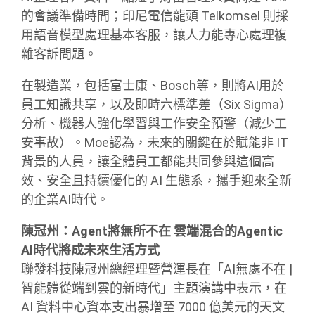
的會議準備時間；印尼電信龍頭 Telkomsel 則採
用語音模型處理基本客服，讓人力能專心處理複
雜客訴問題。
在製造業，包括富士康、Bosch等，則將AI用於
員工知識共享，以及即時六標準差（Six Sigma）
分析、機器人強化學習與工作安全預警（減少工
安事故）。Moe認為，未來的關鍵在於賦能非 IT
背景的人員，讓全體員工都能共同參與這個高
效、安全且持續優化的 AI 生態系，攜手迎來全新
的企業AI時代。
陳冠州：Agent將無所不在 雲端混合的Agentic
AI時代將成未來生活方式
聯發科技陳冠州總經理暨營運長在「AI無處不在 |
智能體從端到雲的新時代」主題演講中表示，在
AI 資料中心資本支出暴增至 7000 億美元的天文