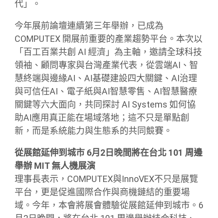
代」。
今年展前論壇連續第三年舉辦，已成為
COMPUTEX 開展前重要的產業趨勢平台。本次以
「百工百業共創 AI 經濟」為主軸，邀請全球科技
領袖、顧問專家與台灣產業代表，從雲端AI、智
慧終端與邊緣AI、AI基礎建設四大關鍵、AI治理
與可信任AI、電子紙與AI智慧零售、AI智慧醫療
關鍵等六大面向，共同探討 AI Systems 如何協
助AI應用真正能在場域落地；這不只是單點創
新，而是系統能力與生態系的共同競賽。
從展館延伸到城市 6月2日晚間將在台北 101 周邊
舉辦 MIT 無人機展演
理事長表示，COMPUTEX與InnoVEX不只是展覽
平台，更是促進國際合作與商機鏈結的重要場
域。今年，本會將展會體驗從展館延伸到城市。6