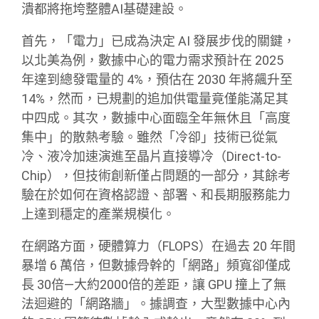
潰都將拖垮整體AI基礎建設。
首先，「電力」已成為決定 AI 發展步伐的關鍵，
以北美為例，數據中心的電力需求預計在 2025
年達到總發電量的 4%，預估在 2030 年將飆升至
14%，然而，已規劃的追加供電量竟僅能滿足其
中四成。其次，數據中心面臨全年無休且「高度
集中」的散熱考驗。雖然「冷卻」技術已從氣
冷、液冷加速演進至晶片直接導冷（Direct-to-
Chip），但技術創新僅占問題的一部分，其餘考
驗在於如何在資格認證、部署、和長期服務能力
上達到穩定的產業規模化。
在網路方面，硬體算力（FLOPS）在過去 20 年間
暴增 6 萬倍，但數據骨幹的「網路」頻寬卻僅成
長 30倍—大約2000倍的差距，讓 GPU 撞上了無
法迴避的「網路牆」。據調查，大型數據中心內