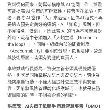
資料從何而來，防禦架構應與 AI 協同工作，並盡
可能提高 AI 決策的可解釋性，控管潛在風險。再
者，要將 AI 當作「人」來治理，因為AI 程式不再
是過去預先定義好的邏輯，AI「知道」規則，但
不見得會「做到」，因此當 AI 的行為不可逆且對
外時，流程中必須加入「人類主導（Human in
the loop）」。同時，組織內部的問責制度
（Accountability）要明確分層，包含法律、營運
與技術層面，皆須有對應的負責人。
李維斌執行長認為，資安主管必須具備雙語優
勢，也就是同時掌握AI語言與資安語言，讓企業
能夠果斷行動，不僅大幅提升營運效率與安全
性，更能將風險管理轉化成護城河，也就是在防
禦風險的同時，不阻礙企業的創新。
洪集茂：AI與電子紙聯手 串聯智慧零售「OMO」