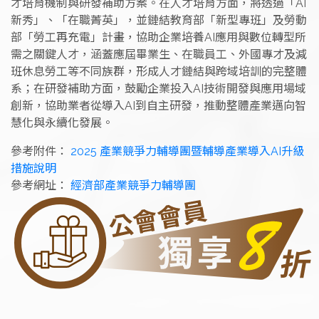
才培育機制與研發補助方案。在人才培育方面，將透過「AI
新秀」、「在職菁英」，並鏈結教育部「新型專班」及勞動
部「勞工再充電」計畫，協助企業培養AI應用與數位轉型所
需之關鍵人才，涵蓋應屆畢業生、在職員工、外國專才及減
班休息勞工等不同族群，形成人才鏈結與跨域培訓的完整體
系；在研發補助方面，鼓勵企業投入AI技術開發與應用場域
創新，協助業者從導入AI到自主研發，推動整體產業邁向智
慧化與永續化發展。
參考附件：
2025 產業競爭力輔導團暨輔導產業導入AI升級
措施說明
參考網址：
經濟部產業競爭力輔導團