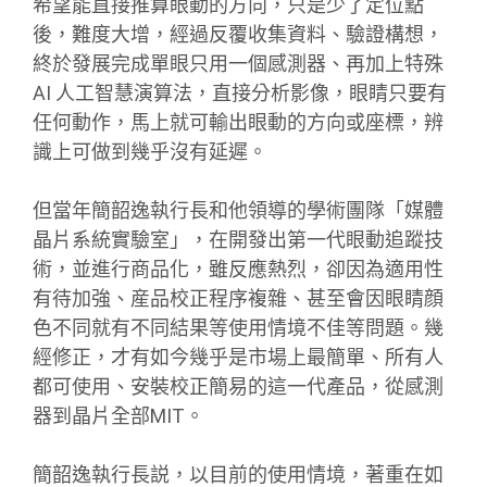
希望能直接推算眼動的方向，只是少了定位點
後，難度大增，經過反覆收集資料、驗證構想，
終於發展完成單眼只用一個感測器、再加上特殊
AI 人工智慧演算法，直接分析影像，眼睛只要有
任何動作，馬上就可輸出眼動的方向或座標，辨
識上可做到幾乎沒有延遲。
但當年簡韶逸執行長和他領導的學術團隊「媒體
晶片系統實驗室」，在開發出第一代眼動追蹤技
術，並進行商品化，雖反應熱烈，卻因為適用性
有待加強、産品校正程序複雜、甚至會因眼睛顔
色不同就有不同結果等使用情境不佳等問題。幾
經修正，才有如今幾乎是市場上最簡單、所有人
都可使用、安裝校正簡易的這一代產品，從感測
器到晶片全部MIT。
簡韶逸執行長説，以目前的使用情境，著重在如