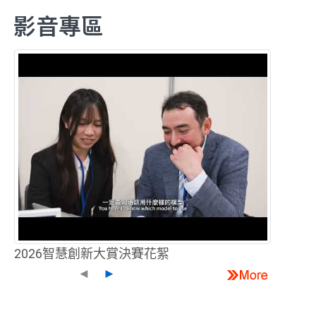
影音專區
2026智慧創新大賞決賽花絮
◄
►