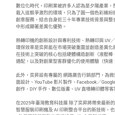
數位化時代，印刷業被許多人認為是夕陽產業，
栽入這競爭激烈的環境，只為了圓一個色彩繽紛
創意服務，結合自身近三十年專業技術背景與整
中形成顯著差異化優勢。
熱轉印機的創新設計與專利技術、熱轉印與 UV
環保效率是奕昇能在市場突破重圍並創造差異化
在技術上突破的核心包括硬體構造創新（液壓棒
適配，以及對創業型客群優化的使用體驗（快速
此外，奕昇設有專屬的 網路廣告行銷部門，為
面設計、YouTube 影片製作、Facebook／Go
創作、DIY 手作、數位版畫、UV 直噴轉印體
在2025年臺灣教育科技展 除了奕昇將帶來最新的 APE
智慧服裝印刷機及 AI 印刷整合平台的新技術，