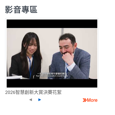
影音專區
2026智慧創新大賞決賽花絮
◄
►