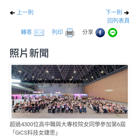
上一則
下一則
回列表頁
轉寄
列印
分享
照片新聞
超過4300位高中職與大專校院女同學參加第6屆
「GiCS科技女婕思」