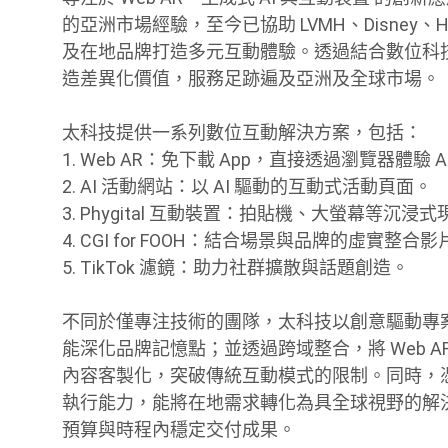
的亞洲市場經驗，至今已協助 LVMH、Disney、Häage
及在地品牌打造多元互動體驗。透過結合數位科
造差異化價值，服務足跡遍及亞洲及全球市場。
太科技提供一系列數位互動解決方案，包括：
1. Web AR：免下載 App，直接透過瀏覽器體驗 
2. AI 活動網站：以 AI 驅動的互動式活動頁面。
3. Phygital 互動裝置：拍貼機、大螢幕等沉浸
4. CGI for FOOH：結合場景與品牌的虛實整合影
5. TikTok 濾鏡：助力社群擴散與話題創造。
不同於僅專注技術的團隊，太科技以創意驅動專
能深化品牌記憶點；並透過跨域整合，將 Web 
內容客製化，突破傳統互動模式的限制。同時，
執行能力，能將在地需求轉化為具全球視野的解
預算與時程內穩定交付成果。