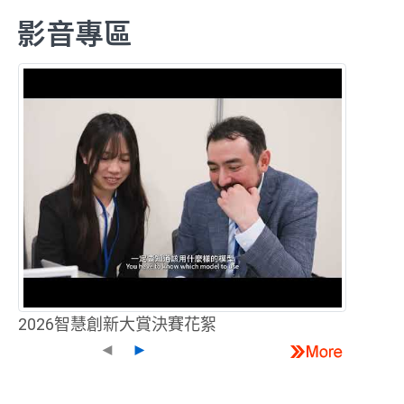
影音專區
2026智慧創新大賞決賽花絮
◄
►