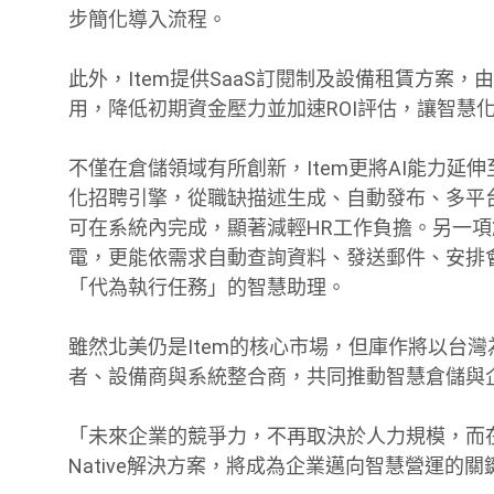
步簡化導入流程。
此外，Item提供SaaS訂閱制及設備租賃方案，
用，降低初期資金壓力並加速ROI評估，讓智慧
不僅在倉儲領域有所創新，Item更將AI能力延伸至企
化招聘引擎，從職缺描述生成、自動發布、多平
可在系統內完成，顯著減輕HR工作負擔。另一項創新應用
電，更能依需求自動查詢資料、發送郵件、安排
「代為執行任務」的智慧助理。
雖然北美仍是Item的核心市場，但庫作將以台
者、設備商與系統整合商，共同推動智慧倉儲與
「未來企業的競爭力，不再取決於人力規模，而在於 
Native解決方案，將成為企業邁向智慧營運的關