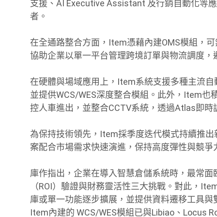
支援、AI Executive Assistant 及
者。
在全通路整合方面，Item憑藉內建OMS模組，
協助企業以單一平台管理跨境訂單與物流調度，
在硬體與場域應用上，Item系統支援多種主流
並提供WCS/WES深度整合模組。此外，Item
控人車進出，並整合CCTV系統，透過Atlas
為保持技術領先，Item採季度迭代模式持續推出新功
案配合市場需求快速演進，保持高度彈性與競爭
庫作指出，企業在導入智慧倉儲系統時，最常面
（ROI）驗證與財務靈活性三大挑戰。對此，It
庫或單一功能逐步擴展，並提供資料遷移工具與
Item內建的 WCS/WES模組已與Libiao、Loc