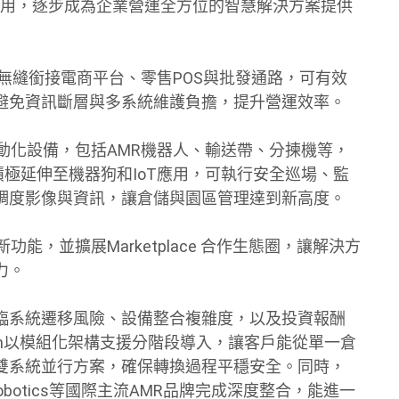
行銷自動化等應用，逐步成為企業營運全方位的智慧解決方案提供
可無縫銜接電商平台、零售POS與批發通路，可有效
避免資訊斷層與多系統維護負擔，提升營運效率。
自動化設備，包括AMR機器人、輸送帶、分揀機等，
也積極延伸至機器狗和IoT應用，可執行安全巡場、監
即時調度影像與資訊，讓倉儲與園區管理達到新高度。
能，並擴展Marketplace 合作生態圈，讓解決方
力。
臨系統遷移風險、設備整合複雜度，以及投資報酬
em以模組化架構支援分階段導入，讓客戶能從單一倉
雙系統並行方案，確保轉換過程平穩安全。同時，
us Robotics等國際主流AMR品牌完成深度整合，能進一