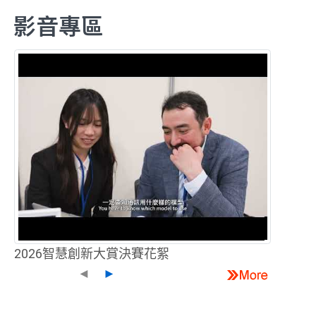
影音專區
2026智慧創新大賞決賽花絮
◄
►