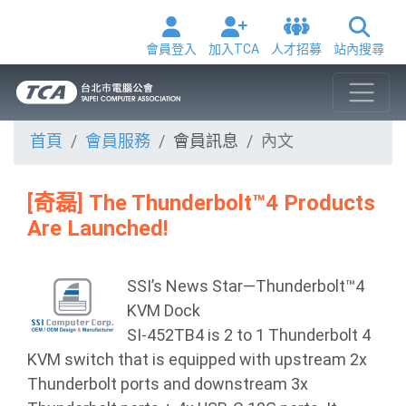
會員登入
加入TCA
人才招募
站內搜尋
首頁
會員服務
會員訊息
內文
[奇磊] The Thunderbolt™4 Products
Are Launched!
SSI’s News Star—Thunderbolt™4
KVM Dock
SI-452TB4 is 2 to 1 Thunderbolt 4
KVM switch that is equipped with upstream 2x
Thunderbolt ports and downstream 3x