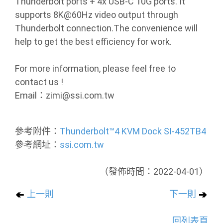
Thunderbolt ports + 4x USB-C 10G ports. It
supports 8K@60Hz video output through
Thunderbolt connection.The convenience will
help to get the best efficiency for work.
For more information, please feel free to
contact us !
Email：zimi@ssi.com.tw
參考附件：
Thunderbolt™4 KVM Dock SI-452TB4
參考網址：
ssi.com.tw
（發佈時間：2022-04-01）
上一則
下一則
回列表頁