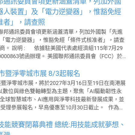
於9月17日至19日在臺北世貿一館「2026臺灣創新技
邦通訊委員會頃更新涵蓋清單，列加外國
，集結全台學研機構、法人單位及政府科研成果，打
器人裝置」及「電力逆變器」，惟豁免經
研技術展示與產業交流平台。 未來科技館以「科
准者」，請查照
為核心定位，不僅展示前瞻技術，更希望協助企業快
美國聯邦通訊委員會頃更新涵蓋清單，列加外國製「先進
可驗證、可落地的科研成果。展覽期間除技術展示
「電力逆變器」，惟豁免經「條件式核准者」，請查
術交流、媒合服務及跨域合作，促進企業與研究團隊
組115年7月29
PoC驗證及技術授權等合作機會，邀請產業到未來科
函辦理。 美國聯邦通訊委員會（FCC）於
7月28日發布事實文件與公告，宣布將外國製造之「先進機
nced robotic devices）及連網「電力逆變器」（p
城市暨淨零城市展 8/3起報名
ters）列入「涵蓋清單」（Covered List），惟豁免經戰爭
展暨淨零城市展，將於2027年3月16日至19日在南港展
安全部（DHS）「條件式核准」（Conditional Appr
以數位與綠色雙軸轉型為主題，聚焦「AI驅動韌性永
係依據行政部門跨部會國
全球智慧城市、AI應用與淨零科技最新發展成果，並
關外國製產品對美國安構成不可接受風險，因
受理參展報名，早鳥優惠至10月30日截止。 作為全
慧城市專業展會，智慧城市展（SCSE）與淨零城市展
治理、AI應用及淨零轉型的重要交流平台。2026年展
技能競賽閉幕典禮 總統:用技能成就夢想、
個國家地區、174個城市的代表團來臺交流，參觀人次