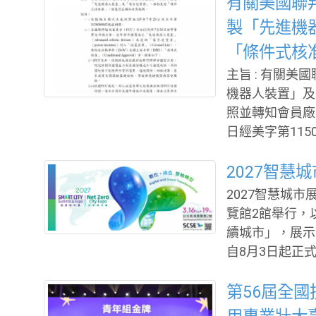
來科技館」，將
有關美國聯
術博覽會」登場
製「先進機
造國內最具規模的科
「條件式核
研成果產業化」
主旨 : 有關
速找到可合作、
機器人裝置」及
外，也將透過技
照並轉知會員廠商。 說明 : 依據駐美國代表處經濟
建立共同研發、
日經美字第1150000863號
技館親身體驗。
本(115)年
器人裝置」（adva
2027智慧
ower inver
2027智慧城市
部（DoW）或國土
覽館2館舉行，
oval）者，摘要如下： FCC表示，該項措施
續城市」，展示
安決定，認定相
自8月3日起正式
球具代表性的智
已成為全球城市
第56屆全國
會吸引來自53