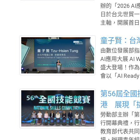
辦的「2026 A
長至2028年
日於台北世貿一
意
主軸，開展首日
外優質業者，展
瑞士、越南及新
童子賢：台灣
鏈接全球市場的實力。 串聯跨部會與國際夥伴 
由數位發展部指
助業者「從驗證走
AI應用大展 AI
慧新紀元」國際
盛大登場！作為
秀署長指出，臺
會以「AI Re
一群深耕多年的
共同展出超過35
量。AI WAVE 
勢，吸引美國、
第56屆全
並辦理50場論
港 展現「
會指出，包括 
勞動部主辦「第
宏碁智雲、宏碁
行開幕典禮，行
流、優必達、威
教育部代表共同
骨文、訊連科技
場，辦理青年組5