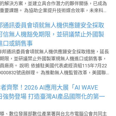
的解決方案，並建立具合作潛力的夥伴關係，已成為
業提升技術媒合效率，未來科技
動「產業技術媒合服務」。企業只需填寫技術需求、
期待，主辦單位將依據企業需求推薦適合的科研技
邦通訊委員會頃就無人機供應鏈安全採取
有效率地找到合作機會，縮短搜尋與媒合時間。 未來
可信無人機豁免期限，並研議禁止外國製
17日至19日在台北世貿一館展出，集結全臺超過百項
進口或銷售事
涵蓋AI應用、半導體與光電通訊、生技新藥與醫材、
國聯邦通訊委員會頃就無人機供應鏈安全採取措施，延長
科技、先進材料等多元領域，展現臺灣科研成果與產
期限，並研議禁止外國製軍規無人機進口或銷售事，
研合作交流的重要平台。 除了技術展示外，今
代表處經濟組115年7月22
流機制，包含創新技術發表會、企業專屬技術導覽及
號函辦理。 為推動無人機監管改革，美國聯
CC）於2025年12月宣布將對外國製無人機系統（UA
件列入限制清單；續於本(2026)年1月公告豁免「Blu
業者齊聚！2026 AI應用大展「AI WAVE
或符合「購買美國貨標準」之產品，有效期限可至2027
日強勢登場 打造臺灣AI產品國際化的第一
公告
無人機供應鏈安全提出兩項措施：一為延長符合特定
導、數位發展部數位產業署與台北市電腦公會共同主
人機及零組件豁免期限（由原2027年1月1日屆期，延