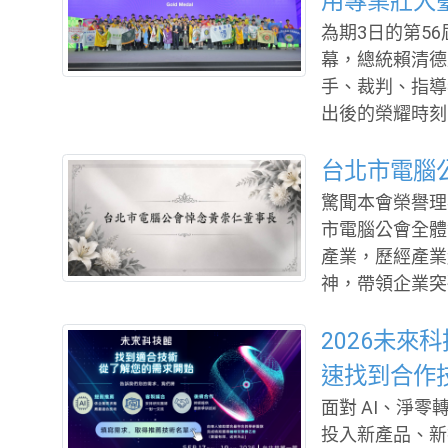
用專業壯大
近16萬，海外
為期3日的第5
科技領域的國際影響力。 展會匯聚中央
幕，總統賴清德
代表、研究機構
手、裁判、指導
零永續的最新政
出後的榮耀時刻
作的
以長時間練習與反覆淬
理青年組55個職
台北市電腦
手歷經分區賽及
驚聞本會榮譽理
臨場應變等多重
市電腦公會全體會員深感震
問題能力。 賴總統致詞表示，全國技能競賽是臺灣技能競技的最高殿
產業，歷經產業
堂，雖然獎牌有
神，帶領企業突
只要毫無保留、
展貢獻卓著，其遠
場域上的贏家。
的辭世，是家屬
2026未
一個國家，選
表台北市電腦公
速找到合作
電全體同仁，致上最深
面對 AI、淨
技產業開創新局
投入新產品、新
者繼續前行。 敬願黃崇仁董事長安息，並盼家屬及力積電全體同仁節