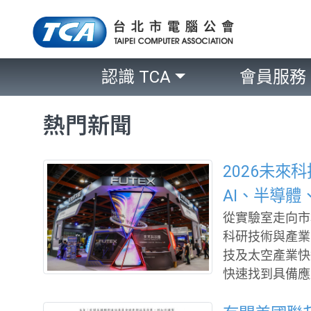
認識 TCA
會員服務
熱門新聞
2026未來
AI、半導
從實驗室走向市
科研技術與產業需求的重要對
技及太空產業快
快速找到具備應
員會攜手中央研