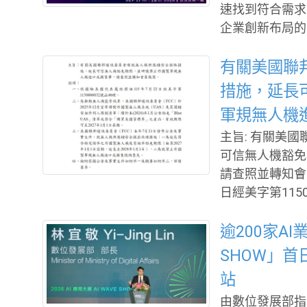
速找到符合需求
哀珍重。 台北市電腦公會理事長陳俊聖暨全體理監事、會員及同仁 敬
企業創新布局的重要課題。 為協助企
悼
館即日起正式啟
應用方向及合作
有關美國聯
術，協助企業更
措施，延長
科技館將於9月
軍規無人機
前瞻科研成果，
主旨: 有關美
精準健康、淨零
可信無人機豁免
業應用能量，打造產學
請查照並轉知會員廠商。 說明: 依據駐美國
年也規劃多元交
日經美字第1150000832
一對一技
邦通訊委員會（F
S）及其關鍵零組
逾200家AI
eUAS」清單
SHOW」首
年1月1日屆期。 美國聯邦通訊委員會（FCC）本年7月21日發布
站
及事實文件，就
由數位發展部指
條件之外國製無