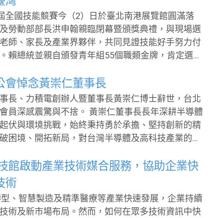
臺灣
企業領袖逾3,000位，充分展現臺灣在智慧城市與淨零
6屆全國技能競賽今（2）日於臺北南港展覽館圓滿落
部會、地方政府、國際城市
及勞動部部長洪申翰親臨閉幕暨頒獎典禮，與現場選
及企業領袖，展示城市治理、AI創新、數位轉型與淨
老師、家長及產業界夥伴，共同見證技能好手努力付
策、技術與應用成果，打造政府、城市與產業跨域合
。賴總統並親自頒發青年組55個職類金牌，肯定選手
鍊，展現各項專業技能。 本屆全國技能競賽辦
類、青少年組13個職類，共有1,070名選手參賽。選
公會悼念黃崇仁董事長
技藝競賽層層選拔，在賽場上接受技術、時間壓力及
事長、力積電創辦人暨董事長黃崇仁博士辭世，台北
考驗，充分展現新世代技能人才的專注、紀律及解決
驚與不捨。 黃崇仁董事長長年深耕半導體
起伏與環境挑戰，始終秉持勇於承擔、堅持創新的精
金、銀、銅之分，但每一項技能都是一門專業功夫；
破困境、開拓新局，對台灣半導體及高科技產業的發
盡情發揮，每一位完成比賽的選手，都是今天及人生
見、毅力與企業家精神，令人由衷敬佩。 黃董事長
每一項技術都能撐起一個家庭、壯大一個產業、成就
、力積電全體同仁及台灣科技產業共同的損失。謹代
來科技館啟動產業技術媒合服務，協助企業快
會全體理監事、會員及同仁，向黃董事長家屬與力積
技術
切的哀悼與誠摯慰問。 黃董事長一生為台灣科
零轉型、智慧製造及精準醫療等產業快速發展，企業持續
的志業與精神，將長留產業界心中，也必將激勵後來
技術及新市場布局。然而，如何在眾多技術資訊中快