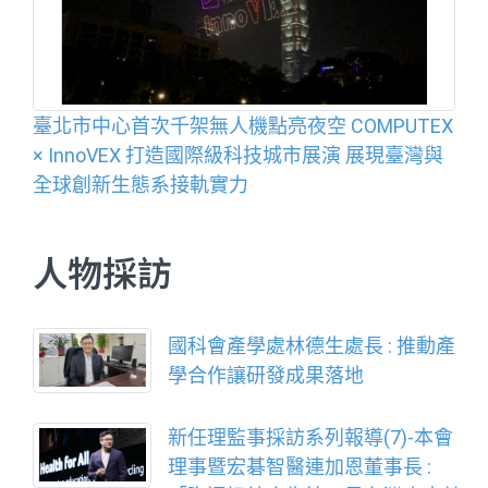
臺北市中心首次千架無人機點亮夜空 COMPUTEX
× InnoVEX 打造國際級科技城市展演 展現臺灣與
全球創新生態系接軌實力
人物採訪
國科會產學處林德生處長 : 推動產
學合作讓研發成果落地
新任理監事採訪系列報導(7)-本會
理事暨宏碁智醫連加恩董事長 :