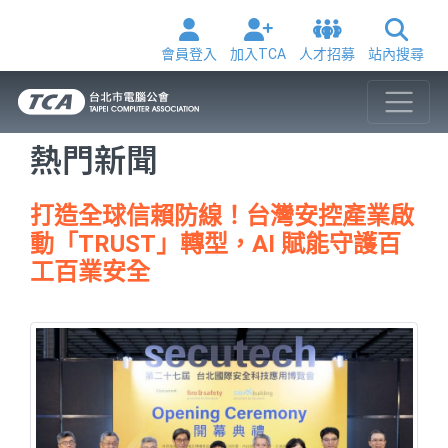
會員登入
加入TCA
人才招募
站內搜尋
熱門新聞
打造全球信賴防線！台灣安控產業啟
動「TRUST」轉型，AI 賦能守護百
工百業安全