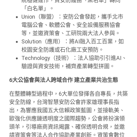
統穩健運作，資安防護由「黑名單」轉向
「白名單」。
Union（聯盟）：安防公會發起，攜手北市
電腦公會、軟體公會、安全設備服務協會
等，並邀資策會、工研院兩大法人參與。
Solution（應用）：將AI融入百工百業，如
校園安全防護或石化廠工安預防。
Technology（技術）：法人協助引引進AI、
驗證與資安技術，補齊產業轉型拼圖。
6
大公協會與法人跨域合作
建立產業共治生態
在整體轉型過程中，6大單位發揮各自專長，共築
安全防線，台灣智慧安防公會許家雄理事長指
出，為響應我國五大信賴政策藍圖，並接軌美、
歐強化供應鏈透明度之國際趨勢，公會將扮演領
頭羊，引導廠商資訊揭露、確保透明合規，並邀
請資策會等法人合作協助產業創新。資策會數位