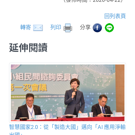
回列表頁
轉寄
列印
分享
延伸閱讀
智慧國家2.0：從「製造大國」邁向「AI 應用淨輸