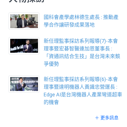
國科會產學處林德生處長 : 推動產
學合作讓研發成果落地
新任理監事採訪系列報導(7)-本會
理事暨宏碁智醫連加恩董事長 :
「資通訊結合生技」是台灣未來競
爭優勢
新任理監事採訪系列報導(6)-本會
理事暨達明機器人黃識忠營運長 :
Edge AI是台灣機器人產業彎道超車
的機會
＋ 更多訊息