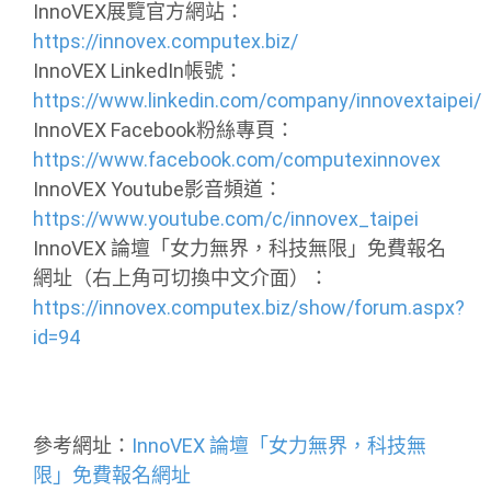
InnoVEX展覽官方網站：
https://innovex.computex.biz/
InnoVEX LinkedIn帳號：
https://www.linkedin.com/company/innovextaipei/
InnoVEX Facebook粉絲專頁：
https://www.facebook.com/computexinnovex
InnoVEX Youtube影音頻道：
https://www.youtube.com/c/innovex_taipei
InnoVEX 論壇「女力無界，科技無限」免費報名
網址（右上角可切換中文介面）：
https://innovex.computex.biz/show/forum.aspx?
id=94
參考網址：
InnoVEX 論壇「女力無界，科技無
限」免費報名網址