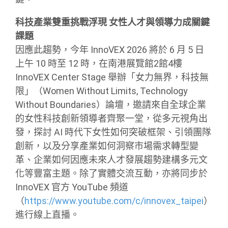
科技產業雙重挑戰浮現 女性人才與領導力成關鍵
課題
因應此趨勢，今年 InnoVEX 2026 將於 6 月 5 日
上午 10 時至 12 時，在南港展覽館2館4樓
InnoVEX Center Stage 舉辦「女力無界，科技無
限」（Women Without Limits, Technology
Without Boundaries）論壇，邀請來自全球企業
的女性科技創新領導者齊聚一堂，從多元視角出
發，探討 AI 時代下女性如何突破框架、引領團隊
創新，以及分享產業如何洞察市場需求轉型變
革、企業如何因應未來人才發展趨勢建構多元文
化等豐富主題。除了實體交流互動，亦將同步於
InnoVEX 官方 YouTube 頻道
（
https://www.youtube.com/c/innovex_taipei
）
進行線上直播。