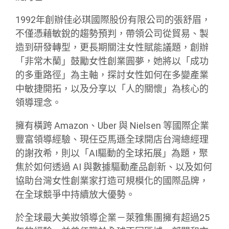
1992年創辦佳必琪國際股份有限公司的張舒眉，
不僅憑藉敏銳的趨勢預判，帶領公司從貿易、製
造到研發轉型，更長期關注女性賦能議題，創辦
「非常木蘭」鼓勵女性創業圓夢，她將以「成功
的多重路徑」為主軸，探討女性如何在多變產業
中敏捷開拓，以及分享以「人的關懷」為核心的
領導理念。
擁有橫跨 Amazon、Uber 與 Nielsen 等國際企業
豐富領導經驗、現任亞馬遜全球開店台灣總經理
的謝孜希，則以「AI驅動的全球拓展」為題，聚
焦於如何透過 AI 與數據驅動產品創新、以及如何
協助台灣女性創業家打造可規模化的國際品牌，
在全球競爭中持續放大優勢。
於全球最大美妝領導企業－萊雅集團擁有超過25