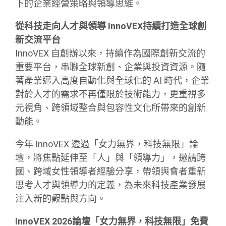
下的企業經營策略與領導思維。
從科技走向人才與領導 InnoVEX持續打造全球創
新交流平台
InnoVEX 自創辦以來，持續作為國際創新交流的
重要平台，串聯全球新創、企業與投資資源。隨
著產業邁入高度自動化與全球化的 AI 時代，企業
對於人才的需求不再僅限於技術能力，更重視多
元視角、跨領域整合與包容性文化所帶來的創新
動能。
今年 InnoVEX 透過「女力無界，科技無限」論
壇，將焦點延伸至「人」與「領導力」，邀請跨
國、跨域女性領導者經驗分享，帶領與會者重新
思考人才與領導力的定義，為未來科技產業發展
注入新的觀點與方向。
InnoVEX 2026論壇「女力無界，科技無限」免費