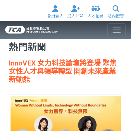
會員登入
加入TCA
人才招募
站內搜尋
熱門新聞
InnoVEX 女力科技論壇將登場 聚焦
女性人才與領導轉型 開創未來產業
新動能