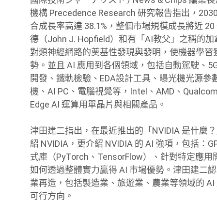
機構 Precedence Research 研究報告指出，2030
合成長率高達 38.1%，整個市場規模成長將近 
德（John J. Hopfield）和有「AI教父」之稱的加
對類神經網路的奠基性發現與發明，使機器學習獲
勢。並且 AI 應用到各個領域，包括自動駕駛、
開發、鐵軌檢驗、EDA設計工具、曝光機光源參數等。
機、AI PC、電腦視覺等，Intel、AMD、Qualcomm、
Edge AI 運算用單晶片與相關產品。
津田建二指出，在最近推出的「NVIDIA 是什
紹 NVIDIA，更介紹 NVIDIA 的 AI 強項，包
式庫（PyTorch、TensorFlow）、針對特定應用
如何透過整體實力贏得 AI 市場優勢。津田建二認為，
業再造，包括製造業、旅遊業、農業等領域的 AI 
可行方向。