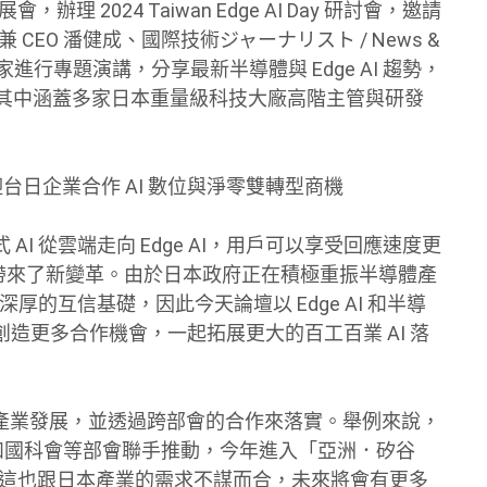
 展會，辦理 2024 Taiwan Edge AI Day 研討會，邀請
CEO 潘健成、國際技術ジャーナリスト / News &
專家進行專題演講，分享最新半導體與 Edge AI 趨勢，
與，其中涵蓋多家日本重量級科技大廠高階主管與研發
迎台日企業合作 AI 數位與淨零雙轉型商機
I 從雲端走向 Edge AI，用戶可以享受回應速度更
技術帶來了新變革。由於日本政府正在積極重振半導體產
厚的互信基礎，因此今天論壇以 Edge AI 和半導
造更多合作機會，一起拓展更大的百工百業 AI 落
體產業發展，並透過跨部會的合作來落實。舉例來說，
部和國科會等部會聯手推動，今年進入「亞洲．矽谷
，這也跟日本產業的需求不謀而合，未來將會有更多