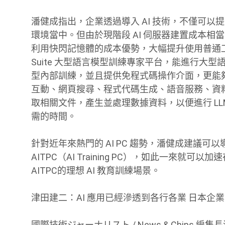
潘健成指出，企業透過導入 AI 技術，不僅可
環境當中。但由於現階段 AI 伺服器建置成本相當高
利用快閃記憶體的成本優勢，大幅提升使用普通工作站訓練
Suite 大型語言模型訓練專家平台，能進行大型
型內部訓練，並且提供免程式碼操作介面，更能夠
互動、網頁搜尋、程式代碼生成、語音服務、資料分析等
取相關文件，產生並處理數據資料，以便進行 LLM
需的時間。
針對近年來熱門的 AI PC 趨勢，潘健成建議可以導入 
AITPC（AI Training PC），如此一來就
AITPC的理想 AI 教育訓練場景。
津田建二：AI 應用已經滲透到各行各業 日本企業可向
國際技術ジャーナリスト / News & Chips