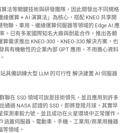
AI 演算法等關鍵技術與研發團隊，因此開發出不同規格
 邊緣運算 + AI 演算法」為核心，搭配 KNEO 共享開
聯、車用、邊緣運算伺服器等領域的 Edge AI 應
算效率。已有多家國際知名大廠與耐能合作，推出各類
算需求推出 KNEO-300、KNEO-330 解決方案，也
器上開發具有機敏性的企業內部 GPT 應用，不用擔心資料
多。
作站具備訓練大型 LLM 的可行性 解決建置 AI 伺服器
群聯在 SSD 領域可說是技術領先，並且應用到許多
出通過 NASA 認證的 SSD，即將登陸月球。其實早
ASA 火星探測車毅力號，並且成功在火星環境中正常運作。
客戶涵蓋伺服器、電動車、手機、工業用/商業用機器
腦等領域。