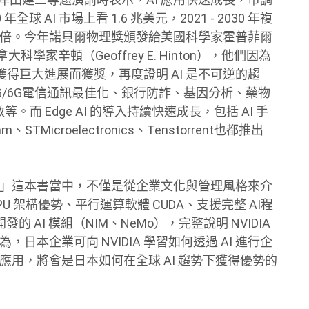
 年全球 AI 市場上看 1.6 兆美元，2021 - 2030 年複
20 倍。今年諾貝爾物理獎頒發給美國科學家霍普菲爾
拿大科學家辛頓（Geoffrey E. Hinton），他們因為
得巨大進展而獲獎，再度證明 AI 是不可逆的趨
5G/6G電信通訊最佳化、銀行防詐、基因分析、藥物
而 Edge AI 的導入持續快速成長，包括 AI 手
STMicroelectronics、Tenstorrent也都推出
麼？」這本書當中，不僅是從企業文化與管理風格來介
括：GPU 架構優勢、平行運算軟體 CUDA、支援完整 AI程
開發的 AI 模組（NIM、NeMo），完整說明 NVIDIA
日本企業可向 NVIDIA 學習如何透過 AI 進行企
應用，將會是日本如何在全球 AI 趨勢下獲得優勢的