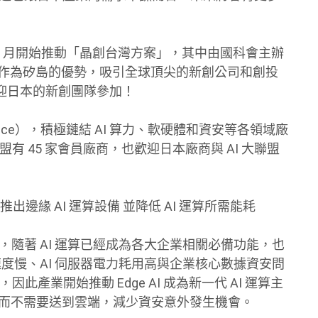
 3 月開始推動「晶創台灣方案」，其中由國科會主辦
目標是利用台灣作為矽島的優勢，吸引全球頂尖的新創公司和創投
迎日本的新創團隊參加！
lliance），積極鏈結 AI 算力、軟硬體和資安等各領域廠
有 45 家會員廠商，也歡迎日本廠商與 AI 大聯盟
加速推出邊緣 AI 運算設備 並降低 AI 運算所需能耗
，隨著 AI 運算已經成為各大企業相關必備功能，也
應速度慢、AI 伺服器電力耗用高與企業核心數據資安問
此產業開始推動 Edge AI 成為新一代 AI 運算主
料處理，而不需要送到雲端，減少資安意外發生機會。