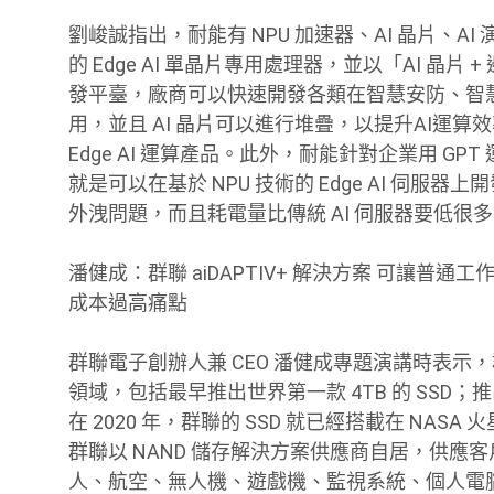
劉峻誠指出，耐能有 NPU 加速器、AI 晶片、
的 Edge AI 單晶片專用處理器，並以「AI 晶片 +
發平臺，廠商可以快速開發各類在智慧安防、智慧物
用，並且 AI 晶片可以進行堆疊，以提升AI運
Edge AI 運算產品。此外，耐能針對企業用 GPT 運
就是可以在基於 NPU 技術的 Edge AI 伺服
外洩問題，而且耗電量比傳統 AI 伺服器要低很
潘健成：群聯 aiDAPTIV+ 解決方案 可讓普通工
成本過高痛點
群聯電子創辦人兼 CEO 潘健成專題演講時表示，
領域，包括最早推出世界第一款 4TB 的 SSD；推
在 2020 年，群聯的 SSD 就已經搭載在 N
群聯以 NAND 儲存解決方案供應商自居，供應
人、航空、無人機、遊戲機、監視系統、個人電