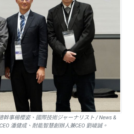
事楊櫻姿、國際技術ジャーナリスト / News &
CEO 潘健成、耐能智慧創辦人兼CEO 劉峻誠。