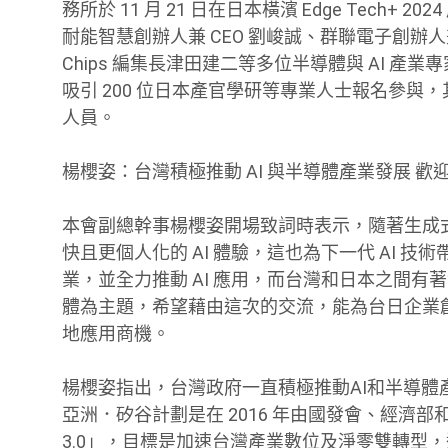
務所於 11 月 21 日在日本橫濱 Edge Tech+ 2024
耐能智慧創辦人兼 CEO 劉峻誠、群聯電子創辦人兼 
Chips 編集長津田建二等多位半導體與 AI 產業
吸引 200 位日本產官學研等專業人士報名參
人員。
楊櫻姿：台灣積極推動 AI 與半導體產業發展 歡
本會副總幹事楊櫻姿開場致詞時表示，隨著生成式 A
快且更個人化的 AI 體驗，這也為下一代 AI 
業，並全力推動 AI 應用，而台灣和日本之間有著深
體為主題，希望藉由這次的交流，能為台日企業創
地應用商機。
楊櫻姿指出，台灣政府一直積極推動AI和半導
亞洲．矽谷計劃是在 2016 年由國發會、經濟
3.0」，目標是加速台灣產業數位及淨零雙轉型