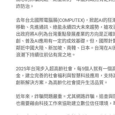
詐防治。
去年台北國際電腦展(COMPUTEX)，掀起AI的狂潮
移動、先進通訊、綠能永續四大未來趨勢，搶攻百工
出政府將AI列為台灣重點發展產業的方向是正確
創、普及AI應用有一定的成效基礎。但，國際針對
鄰近中國大陸、新加坡、南韓、日本。台灣在AI
浪潮下持續往前佔有席之地。
2025年台灣步入超高齡社會，每5個人就有一
金，建立完善的社會福利與智慧科技應用，支持
創新解決方案，為高齡化社會提升生活品質。
近年來，詐騙問題嚴重。尤其網路詐騙，追查與
也需要藉由科技工作來協助建立數位信任環境，