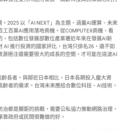
。2025 以「AI NEXT」為主題，涵蓋AI運算、未來
百業AI應用落地商機。從COMPUTEX商機，看
的，包括數位發展部數位產業署近年來在發展AI新
 AI 進行投資的國家評比，台灣只排名26，遠不如
資源挹注還需要很大的成長的空間，才可能在這波AI
個高齡長者。與鄰近日本相比，日本長期投入龐大資
高齡者的需求。台灣未來應結合數位科技、AI技術，
防治都是艱鉅的挑戰，需要公私協力推動網路治理，
單靠政府或民間很難做的好。