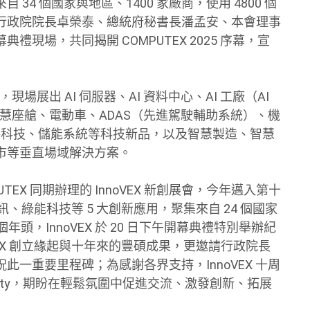
4 個國家與地區、1400 家廠商，使用 4800 個
、行政院院長卓榮泰、總統府秘書長潘孟安、本會理事
現場，共同揭開 COMPUTEX 2025 序幕，宣
場展出 AI 伺服器、AI 資料中心、AI 工廠（AI
I）運算、智慧座艙、電動車、ADAS（先進駕駛輔助系統）、機
、環保科技、儲能系統等科技新品，以及智慧製造、智慧
市等垂直場域解決方案。
COMPUTEX 同期辦理的 InnoVEX 新創展會，今年邁入第十
、綠能科技等 5 大創新應用，聚集來自 24 個國家
頭，InnoVEX 於 20 日下午開幕典禮特別舉辦紀
VEX 創立緣起與十年來的豐碩成果，更邀請行政院長
一重要里程碑；為感謝各界支持，InnoVEX 十周
Party，期盼在輕鬆氛圍中促進交流、激發創新、拓展