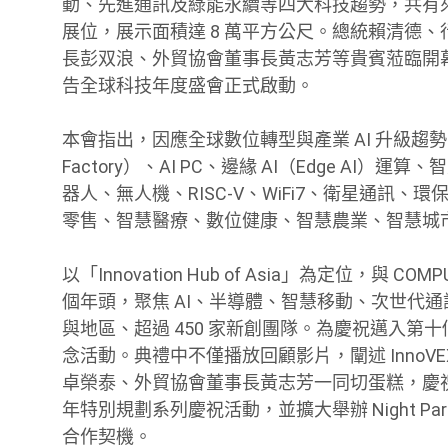
動、先進通訊及綠能永續等四大科技趨勢，共有來自 3
展位，展示面積達 8 萬平方公尺。總統賴清德
長彭双浪、外貿協會董事長黃志芳等貴賓蒞臨開幕典禮
告全球科技年度盛會正式啟動。
本會指出，因應全球數位轉型與產業 AI 升級趨勢，現
Factory）、AI PC、邊緣 AI（Edge A
器人、無人機、RISC-V、WiFi7、衛星通訊
零售、智慧醫療、數位健康、智慧農業、智慧城
以「Innovation Hub of Asia」為定位，與 
個年頭，聚焦 AI、半導體、智慧移動、次世代通訊
與地區、超過 450 家新創團隊。為慶祝邁入第十個年
念活動。典禮中不僅播放回顧影片，闡述 Inno
卓榮泰、外貿協會董事長黃志芳一同切蛋糕，慶祝此
年特別規劃系列慶祝活動，並擴大舉辦 Night 
合作契機。