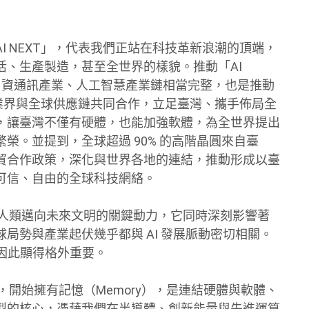
 NEXT」，代表我們正站在科技革新浪潮的頂端，
活、生產製造，甚至全世界的樣貌。推動「AI
、資通訊產業、人工智慧產業鏈相當完整，也是推動
產業界與全球供應鏈共同合作，立足臺灣、攜手佈局全
，讓臺灣不僅有硬體，也能加強軟體，為全世界提出
榮。並提到，全球超過 90% 的高階晶圓來自臺
貿合作政策，深化與世界各地的連結，推動形成以臺
可信、自由的全球科技網絡。
領人類邁向未來文明的關鍵動力，它同時深刻影響著
局勢與產業起伏幾乎都與 AI 發展脈動密切相關。
，也因此顯得格外重要。
，開始擁有記憶（Memory），是連結硬體與軟體、
型的核心，憑藉我們在半導體、創新能量與先進運算