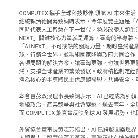
COMPUTEX 攜手全球科技夥伴 領航 AI 未來生活
總統賴清德開幕致詞時表示，今年展覽主題是「AI
同時代表人工智慧在下一世代，勢必改變人類生
NEXT」關鍵核心力量就是運算，臺灣的半導體
「AI NEXT」不可或缺的關鍵力量。期盼臺灣
球、行銷全世界，並籌組國家隊與政府共同合作
各項問題的解決方案，讓臺灣更強，也讓世界更繁
灣，支撐全球產業的繁榮發展。政府積極制定經
灣為核心的半導體民主供應鏈聯盟，共築安全、
本會會彭双浪理事長致詞表示，AI 已經成為引
地緣政治、產業競爭與社會變遷。過去兩年，全球
而 COMPUTEX 能真實反映全球 AI 發展趨勢
外貿協會董事長黃志芳指出，AI 已跨越圖靈邊界
人類與人工智慧的深度革新。臺灣正站在這波轉