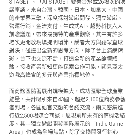
STAGE」、「AI STAGE」雙舞台承載26場次的演
講座談，來自台灣、韓國、日本、加拿大、中國
的產業界巨擘，深度探討遊戲開發、獨立遊戲、
營運行銷、金流支付、生成式AI、趨勢科技六大
前瞻議題，帶來最獨特的產業觀察，其中有許多
場次更開放現場提問環節，講者大方與聽眾直球
對決，碰撞出全新的思考方向，除了台上演講精
彩，台下也交流不斷，打造全新的產業論壇體
驗，接收產業新知更能探索合作可能，顯見亞太
遊戲高峰會的多元與產業指標地位。
而商務區隨著展出規模擴大，成功匯聚全球產業
能量，共計吸引來自43國、超過2,100位商務參觀
者到場，各國語言交融的會議交流，兩天密集進
行近2,500場媒合商談，展現前所未有的商機活絡
度。其中獨立遊戲開發團隊展示的「Indie Game
Area」也成為全場焦點，除了交換開發行銷心