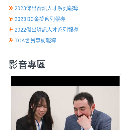
2023傑出資訊人才系列報導
2023 BC金獎系列報導
2022傑出資訊人才系列報導
TCA會員專訪報導
影音專區