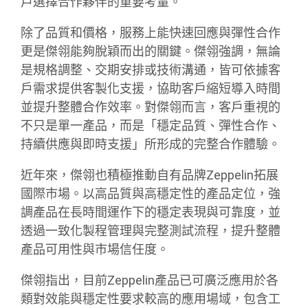
戶選擇合作夥伴的重要考量。
除了品質和價格，服務上能快速回應與彈性合作
更是傑翎能夠脫穎而出的關鍵。傑翎強調，無論
是規格調整、交期安排或技術溝通，皆可依據客
戶需求提供客製化支援，協助客戶縮短導入時間
並提升整體合作效率。對傑翎而言，客戶重視的
不只是單一產品，而是「穩定品質、彈性合作、
持續供應與即時支援」所形成的完整合作體驗。
近年來，傑翎也積極推動自有品牌Zeppelin拓展
國際市場。以高品質與高穩定性的產品定位，強
調產品在長時間運作下的穩定表現與可靠度，並
透過一致化製程管理與完整測試流程，提升整體
產品可用性與市場信任度。
傑翎指出，目前Zeppelin產品已可廣泛應用於各
類對效能與穩定性要求較高的應用場域，包含工