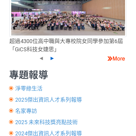
超過4300位高中職與大專校院女同學參加第6屆
「GiCS科技女婕思」
◄
►
專題報導
淨零綠生活
2025傑出資訊人才系列報導
名家專訪
2025 未來科技獎亮點技術
2024傑出資訊人才系列報導