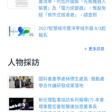
蓋清單，列加外國製「先進機器人
裝置」及「電力逆變器」，惟豁免
經「條件式核准者」，請查照
2027智慧城市暨淨零城市展 8/3起
報名
＋ 更多訊息
人物採訪
國科會產學處林德生處長 : 推動產
學合作讓研發成果落地
新任理監事採訪系列報導(7)-本會
理事暨宏碁智醫連加恩董事長 :