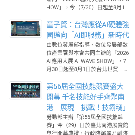
2027年1月1日屆期。 美國聯邦通
HOW」，今（7/30）日起至8月1日
訊委員會（FCC）本年7月21日發
於台北世貿一館盛大登場！本屆展
布公告及事實文件，就無人機供應
會以「AI Ready，即刻實戰」為主
童子賢：台灣應從AI硬體強
鏈安全提出兩項措施：一為延長符
軸，開展首日即展現強勁產業對接
國邁向「AI即服務」新時代
合特定條件之外國製無人機及零組
能量。現場集結超過200家國內外
件豁免期限（由原2027年1月1日屆
由數位發展部指導、數位發展部數
優質業者，展示逾350項AI實戰解
期，延長至2028年1月1日），二為
位產業署與本會共同主辦的「2026
方，並吸引美國、日本、南韓、瑞
就禁止外國製軍規無人機進口或銷
AI應用大展 AI WAVE SHOW」，7
士、越南及新加坡等多國代表跨海
售徵詢意
月30日起至8月1日於台北世貿一館
參與，展現臺灣AI軟硬體生態系鏈
盛大登場！作為台灣科技供應鏈聚
接全球市場的實力。 串聯跨部會與
焦AI產業落地年度重頭戲，本屆展
第56屆全國技能競賽盛大
國際夥伴 數位發展部以五大工具助
會以「AI Ready，即刻實戰」為主
開幕 千名技能好手齊聚南
業者「從驗證走向落地」 上午率先
軸，集結超過200家國內外廠商，
登場的「AI for Motion：自主智慧
港 展現「挑戰！技霸魂」
共同展出超過350項AI解方；邀請5
新紀元」國際系列論壇，由數位產
勞動部主辦「第56屆全國技能競
0位國內外專家分享AI產業發展趨
業署林俊秀署長開場致詞。林俊秀
賽」今（29）日於臺北南港展覽館
勢，吸引美國、日本、南韓、瑞
署長指出，臺灣過去以半導體與資
舉行開幕典禮，行政院鄭麗君副院
士、越南及新加坡等多國代表參