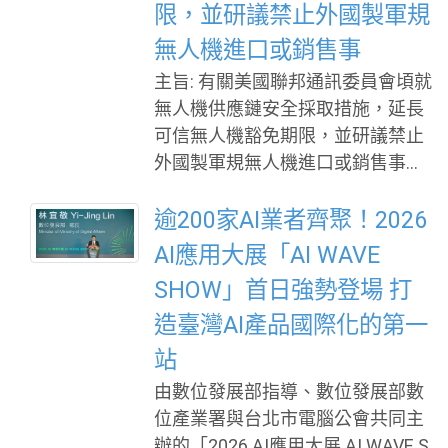
限，並研議禁止外國製軍規
合服務」。企業只需填寫技術需
來者繼續前行。 敬願黃崇仁董事長
求、應用方向及合作期待，主辦單
安息，並盼家屬及力積電全體同仁
無人機進口或銷售事
位將依據企業需求推薦適合的科研
節哀珍重。 台北市電腦公會理事長
主旨: 有關美國聯邦通訊委員會頃就
技術，協助企業更有效率地找到合
陳俊聖暨全體理監事、會員及同仁
無人機供應鏈安全採取措施，延長
作機會，縮短搜尋與媒合時間。 未
敬悼
可信無人機豁免期限，並研議禁止
來科技館將於9月17日至19日在台
外國製軍規無人機進口或銷售事，
北世貿一館展出，集結全臺超過百
請查照並轉知會員廠商。 說明: 依
項前瞻科研成果，涵蓋AI應用、半
據駐美國代表處經濟組115年7月22
逾200家AI業者齊聚！2026
導體與光電通訊、生技新藥與醫
日經美字第1150000832號函辦
AI應用大展「AI WAVE
材、精準健康、淨零科技、先進材
理。 為推動無人機監管改革，美國
料等多元領域，展現臺灣科研成果
SHOW」首日強勢登場 打
聯邦通訊委員會（FCC）於2025年
與產業應用能量，打造產學研合作
造臺灣AI產品國際化的第一
12月宣布將對外國製無人機系統
交流的重要平台。 除了技術展示
（UAS）及其關鍵零組件列入限制
站
外，今年也規劃多元交流機制，包
清單；續於本(2026)年1月公告豁免
由數位發展部指導、數位發展部數
含創新技術發表會、企業專屬技術
「BlueUAS」清單或符合「購買美
位產業署與台北市電腦公會共同主
導覽及一對一技
國貨標準」之產品，有效期限可至
辦的「2026 AI應用大展 AI WAVE S