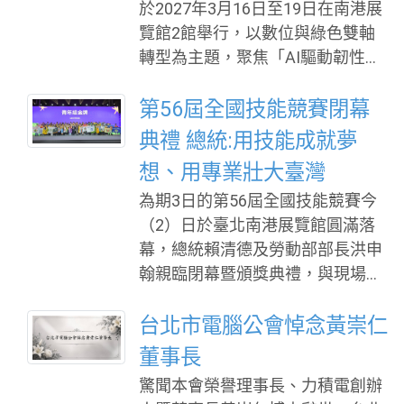
外，也將透過技術交流、媒合服務
於2027年3月16日至19日在南港展
告，宣布將外國製造之「先進機器
及跨域合作，促進企業與研究團隊
覽館2館舉行，以數位與綠色雙軸
人裝置」（advanced robotic devic
建立共同研發、PoC驗證及技術授
轉型為主題，聚焦「AI驅動韌性永
es）及連網「電力逆變器」（pow
權等合作機會，邀請產業到未來科
續城市」，展示全球智慧城市、AI
er inverters）列入「涵蓋清單」
技館親身體驗。
應用與淨零科技最新發展成果，並
第56屆全國技能競賽閉幕
（Covered List），惟豁免經戰爭
自8月3日起正式受理參展報名，早
典禮 總統:用技能成就夢
部（DoW）或國土安全部（DHS）
鳥優惠至10月30日截止。 作為全
「條件式核准」（Conditional Appr
想、用專業壯大臺灣
球具代表性的智慧城市專業展會，
oval）者，摘要如下： FCC表示，
為期3日的第56屆全國技能競賽今
智慧城市展（SCSE）與淨零城市展
該項措施係依據行政部門跨部會國
（2）日於臺北南港展覽館圓滿落
已成為全球城市治理、AI應用及淨
安決定，認定相關外國製產品對美
幕，總統賴清德及勞動部部長洪申
零轉型的重要交流平台。2026年展
國安構成不可接受風險，因
翰親臨閉幕暨頒獎典禮，與現場選
會吸引來自53個國家地區、174個
手、裁判、指導老師、家長及產業
城市的代表團來臺交流，參觀人次
界夥伴，共同見證技能好手努力付
台北市電腦公會悼念黃崇仁
近16萬，海外企業領袖逾3,000
出後的榮耀時刻。賴總統並親自頒
位，充分展現臺灣在智慧城市與淨
董事長
發青年組55個職類金牌，肯定選手
零科技領域的國際影響力。 展會
驚聞本會榮譽理事長、力積電創辦
以長時間練習與反覆淬鍊，展現各
匯聚中央部會、地方政府、國際城