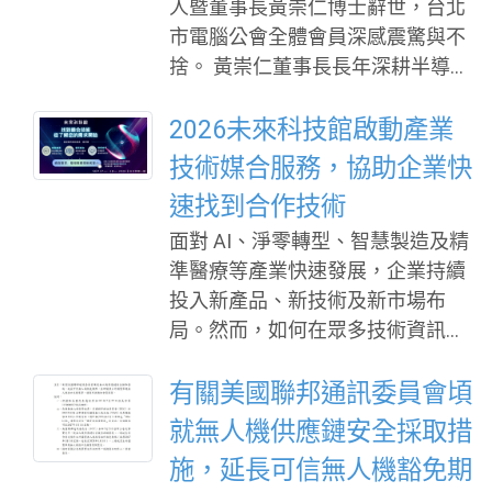
人暨董事長黃崇仁博士辭世，台北
項專業技能。 本屆全國技能競賽辦
市代表、研究機構及企業領袖，展
市電腦公會全體會員深感震驚與不
理青年組55個職類、青少年組13個
示城市治理、AI創新、數位轉型與
捨。 黃崇仁董事長長年深耕半導體
職類，共有1,070名選手參賽。選手
淨零永續的最新政策、技術與應用
產業，歷經產業起伏與環境挑戰，
歷經分區賽及技藝競賽層層選拔，
成果，打造政府、城市與產業跨域
始終秉持勇於承擔、堅持創新的精
2026未來科技館啟動產業
在賽場上接受技術、時間壓力及臨
合作的
神，帶領企業突破困境、開拓新
技術媒合服務，協助企業快
場應變等多重考驗，充分展現新世
局，對台灣半導體及高科技產業的
代技能人才的專注、紀律及解決問
速找到合作技術
發展貢獻卓著，其遠見、毅力與企
題能力。 賴總統致詞表示，全國技
面對 AI、淨零轉型、智慧製造及精
業家精神，令人由衷敬佩。 黃董事
能競賽是臺灣技能競技的最高殿
準醫療等產業快速發展，企業持續
長的辭世，是家屬、力積電全體同
堂，雖然獎牌有金、銀、銅之分，
投入新產品、新技術及新市場布
仁及台灣科技產業共同的損失。謹
但每一項技能都是一門專業功夫；
局。然而，如何在眾多技術資訊中
代表台北市電腦公會全體理監事、
只要毫無保留、盡情發揮，每一位
快速找到符合需求的解決方案，並
會員及同仁，向黃董事長家屬與力
完成比賽的選手，都是今天及人生
建立具合作潛力的夥伴關係，已成
有關美國聯邦通訊委員會頃
積電全體同仁，致上最深切的哀悼
場域上的贏家。每一項技術都能撐
為企業創新布局的重要課題。 為協
與誠摯慰問。 黃董事長一生為台灣
就無人機供應鏈安全採取措
起一個家庭、壯大一個產業、成就
助企業提升技術媒合效率，未來科
科技產業開創新局的志業與精神，
一個國家，選
施，延長可信無人機豁免期
技館即日起正式啟動「產業技術媒
將長留產業界心中，也必將激勵後