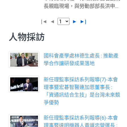
通訊硬體代工聞名，但背後更有一
長親臨現場，與勞動部部長洪申
與，並辦理50場論壇與商業交流活
群深耕多年的軟體與軟硬整合業
翰、教育部代表共同為賽事揭開序
動，展現台灣AI軟硬體生態系能
者，具備解決產業問題的完整能
|◄
幕。本屆競賽自7月30日至8月1日
◄
►
►|
量。 本會指出，包括 AMD、台
量。AI WAVE SHOW 的目
登場，辦理青年組55個職類、青少
塑、台智雲、西門子、凌群電腦、
人物採訪
年組13個職類，共有1,070名技能
宏碁智通、宏碁智雲、宏碁資訊、
好手同場競技。 本屆競賽以「挑
鈺立微電子、微軟、華擎科技、中
戰！技霸魂」為主題，象徵技能選
光電智能物流、優必達、威聯通、
國科會產學處林德生處長 : 推動產
手面對限制與困難，仍持續精進技
明基材料、中華電信、日本SoftBa
學合作讓研發成果落地
術、突破自我。開幕典禮中，由裁
nk、美商甲骨文、訊連科技、系統
判代表謝旻淵、林靜媚及選手代表
電子、緯謙科技、資誠創新諮詢、
新任理監事採訪系列報導(7)-本會
陳宥任、何忻美，分別帶領全體裁
美商鄧白氏等國內外科技大廠與諮
理事暨宏碁智醫連加恩董事長 :
判及選手宣誓，承諾秉持公平、誠
詢顧問機構，
「資通訊結合生技」是台灣未來競
信及專業精神完成賽事；典禮最後
爭優勢
由鄭副院長、洪部長、各部會代表
及宣誓代表共同啟動，正式宣布第
新任理監事採訪系列報導(6)-本會
56屆全國技能競賽展開。 鄭麗君表
理事暨達明機器人黃識忠營運長 :