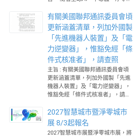
技及太空產業快速發展，企業面臨
的不再只是技術升級，而是如何更
有關美國聯邦通訊委員會頃
快速找到具備應用潛力的創新技術
更新涵蓋清單，列加外國製
與合作夥伴。由國家科學及技術委
「先進機器人裝置」及「電
員會攜手中央研究院、教育部、衛
力逆變器」，惟豁免經「條
生福利部及運動部共同主辦的「未
來科技館」，將於9月17日至19日
件式核准者」，請查照
在臺北世貿一館「2026臺灣創新技
主旨 : 有關美國聯邦通訊委員會頃
術博覽會」登場，集結全台學研機
更新涵蓋清單，列加外國製「先進
構、法人單位及政府科研成果，打
機器人裝置」及「電力逆變器」，
造國內最具規模的科研技術展示與
惟豁免經「條件式核准者」，請查
產業交流平台。 未來科技館以「科
照並轉知會員廠商。 說明 : 依據
研成果產業化」為核心定位，不僅
駐美國代表處經濟組115年7月29日
2027智慧城市暨淨零城市
展示前瞻技術，更希望協助企業快
經美字第1150000863號函辦理。
展 8/3起報名
速找到可合作、可驗證、可落地的
美國聯邦通訊委員會（FCC）於本
科研成果。展覽期間除技術展示
2027智慧城市展暨淨零城市展，將
(115)年7月28日發布事實文件與公