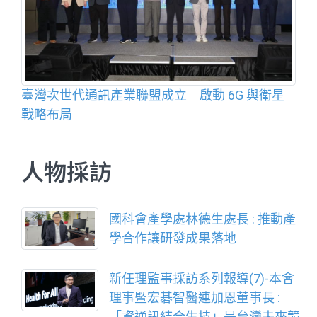
臺灣次世代通訊產業聯盟成立 啟動 6G 與衛星
戰略布局
人物採訪
國科會產學處林德生處長 : 推動產
學合作讓研發成果落地
新任理監事採訪系列報導(7)-本會
理事暨宏碁智醫連加恩董事長 :
「資通訊結合生技」是台灣未來競