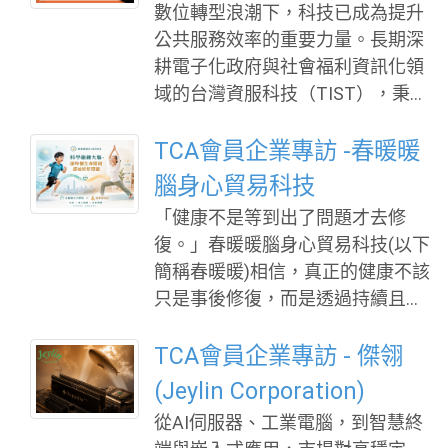
累積完成超過1000個零售專案，服
數位轉型浪潮下，科技已成為提升
位轉型與 AI 落地的重要夥伴。 企
務涵蓋零售、精品、百貨、電子、
公共服務效率的重要力量。長期深
業最大的問題通常不是「要不要上
餐飲及旅宿等產業。多年來，公司
耕電子化政府與社會福利資訊化領
雲」，而是「如何用對的方法上
不僅提供系統建置，更希望成為企
域的台灣資服科技（TIST），秉持
雲」。擁有十餘年 GCP 架構師實戰
業數位轉型的長期夥伴，協助不同
「Tech for Social Good」理念，致
經驗，並著有《Google Cloud 從雲
規模的品牌依照發展需求，逐步完
力運用科技解決社會問題，協助政
TCA會員企業專訪 -春暖暖
端小白到黑帶高手》一書的創辦人
成全通路升級。 為實現全通路營
府機關與非營利組織推動數位轉
腦身心貿易科技
李東霖表示，許多中小企業在評估
運，Eleos打造完整的產品生態系，
型，打造更具效率與韌性的社會服
Google Cloud（GCP）時，最先遇
「健康不是等到出了問題才去修
包括Ka
務體系。 台灣資服科技擁有軟體開
到的是成本失控、資安風險與人才
復。」春暖暖腦身心貿易科技(以下
發、數據分析及AI應用三大核心能
不足等問題。「真正困難的不是技
簡稱春暖暖)相信，真正的健康不該
力，擅長跨異質平台整合與資料勾
術本身，而是缺乏系統化的學習與
只是事後修復，而是透過持續且科
稽技術，協助客戶打破資訊孤島、
正確的架構觀念。」 李東霖指出，
學化的鍛鍊，讓身體與大腦在不同
提升系統效能與服務品質。同時，
企業往往低估雲端計費的複雜度。
生命階段都能維持最佳狀態。基於
TCA會員企業專訪 - 傑翎
公司取得ISO/CNS 27001資訊安全
未關閉測試環境、誤開高規格服
「健康需要主動經營」的理念，春
(Jeylin Corporation)
管理、ISO 27701隱私資訊管理、IS
務、缺乏預算警示機制，都可能在
暖暖自成立以來，始終定位為健康
O/IEC 27017雲端服務資訊安全管
從AI伺服器、工業電腦，到智慧終
促進的主動介入者，希望透過科學
理、ISO/IEC 27018雲端服務個人資