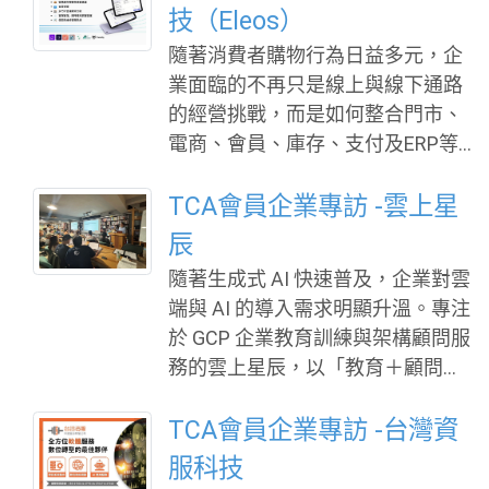
出發，進一步結合生成式AI，推出
技（Eleos）
企業級AI Avatar平台Perxona，透
隨著消費者購物行為日益多元，企
過智慧對話引擎、企業知識整合與
業面臨的不再只是線上與線下通路
無程式碼編輯工具，協助企業快速
的經營挑戰，而是如何整合門市、
建立符合自身需求的AI互動服務。
電商、會員、庫存、支付及ERP等
XRSPACE表示，與傳統文字型聊天
系統，打造一致且流暢的消費體
機器人的最大差異，在於Perxona
驗。深耕亞洲零售科技逾20年的屹
TCA會員企業專訪 -雲上星
不只是「回答問題」，而是讓AI具
傲科技（Eleos），以「Unified Co
辰
備外貌、聲音、個性、知識與互動
mmerce Platform（全通路新零售
能力，成為企業與使用者之間全新
隨著生成式 AI 快速普及，企業對雲
管理解決方案）」為核心理念，致
的數位服務入口。企業可依品牌定
端與 AI 的導入需求明顯升溫。專注
力協助企業打破資訊孤島，建構完
位與服務需求，打造專屬AI Brand
於 GCP 企業教育訓練與架構顧問服
整的數位營運平台，並攜手更多合
Ambassador、AI Sales Assistant
務的雲上星辰，以「教育＋顧問」
作夥伴，共同推動智慧零售發展。
或AI Agent，應用於品牌導購、線
雙軌模式，長期協助企業規劃雲端
總部位於新加坡的Eleos，目前於新
上客服、智慧導覽、教育訓練、觀
架構、優化成本及培育雲端人才，
TCA會員企業專訪 -台灣資
加坡、馬來西亞、菲律賓、台灣、
光旅遊、展場接待及
提供企業內訓等服務，協助企業建
服科技
中國及斯里蘭卡皆設有營運據點，
立可長可久的雲端能力，是企業數