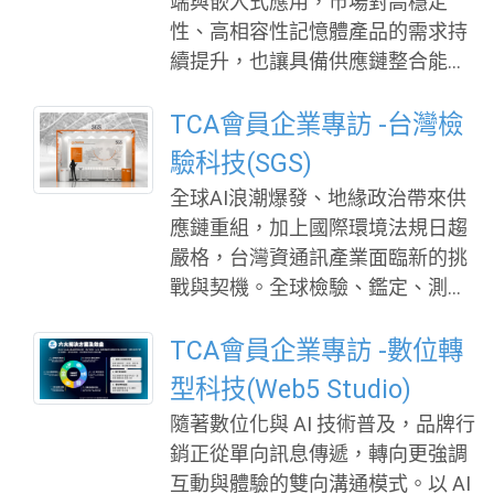
端與嵌入式應用，市場對高穩定
方法，陪伴每個人在不同年齡階段
料保護管理的國際認證，以完善的
性、高相容性記憶體產品的需求持
建立更好的身心基礎。 秉持這樣
資安與隱私保護機制，提供穩定可
續提升，也讓具備供應鏈整合能力
理念，春暖暖目前旗下發展出兩大
靠的數位服務基礎。 台灣資服科技
與品質控管實力的台灣廠商，在國
品牌，分別針對兒童與熟齡族群提
表示，台灣已是超高齡社會，社福
際市場中扮演更加關鍵的角色。深
TCA會員企業專訪 -台灣檢
供專業服務，共同構築完整的全齡
體系面臨前所未有的挑戰。雖然政
耕記憶體產業超過30年的傑翎(Jeyl
驗科技(SGS)
健康版圖。其中，「永春專注力學
府積極推動
in Corporation)，擁有完整的產品
院」聚焦於兒童大腦訓練，主要協
全球AI浪潮爆發、地緣政治帶來供
與服務體系，產品線涵蓋多元記憶
助專注力不足、情緒衝動或經常被
應鏈重組，加上國際環境法規日趨
體模組應用，可依據不同客戶需
反映「坐不住、停不下來」的孩
嚴格，台灣資通訊產業面臨新的挑
求，提供兼顧效能、穩定性與應用
子，透過科學化運動訓練與腦波科
戰與契機。全球檢驗、鑑定、測試
彈性的產品方案，在這波產業趨勢
技，強化前額葉功能，提升專注力
和驗證服務的領導者 SGS（台灣檢
中穩健成長。 面對高度競爭且變化
與情緒調節能力。 「暖暖瑜伽
驗科技）正以「IMPACT NOW」與
TCA會員企業專訪 -數位轉
快速的市場環境，傑翎憑藉「整體
塾」則是全台首創專為五十歲以上
「DIGITAL TRUST」雙軸策略，成
型科技(Web5 Studio)
解決方案」的服務能力，從品質、
熟齡族群打造的瑜伽品牌，以安
為台灣科技產業鏈邁向國際市場的
價格與服務三大面向建立差異化優
隨著數位化與 AI 技術普及，品牌行
全、溫和、有效為原則，
重要助力。 作為全球最大的測試、
勢，協助客戶在競爭激烈的市場中
銷正從單向訊息傳遞，轉向更強調
檢驗與驗證機構之一，SGS在新
提升整體競爭力。 不僅選用國際主
互動與體驗的雙向溝通模式。以 AI