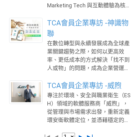
北、台中、台南、高雄等地設有超
流顆粒來源，且透過多道測試與檢
Marketing Tech 與互動體驗為核心
過50座實驗室，形成完整的北中南
驗流程，確保產品在穩定性與相容
的行銷科技公司 Web5 Studio，透
服務網絡，並依照產業需求提供能
性上的表現。傑翎表示，完整製程
過創新技術與設計思維，協助企業
TCA會員企業專訪 -神識物
提供「全球資源、在地化服務」的
控管與品質驗證機制，能降低客戶
打造兼具「參與、追蹤與轉換」的
聯
檢測支援。 許多人對SGS的印象是
在使用端的潛在風險，同時進一步
整合型互動行銷模式，為品牌溝通
關於食品安全,例如蘇丹紅、瘦肉精
在數位轉型與永續發展成為全球產
提升產品在長時間運作環境下的可
創造更高價值。 Web5 Studio 指
檢驗等民生消費議題，事實上，SG
業關鍵趨勢之際，如何以更高效
靠
出，在資訊高度競爭的時代，品牌
S更深度參與 一般民眾較少接觸、
率、更低成本的方式解決「找不到
若僅停留在曝光與點擊，已難以有
卻攸關全球科技產業競爭力的核心
人或物」的問題，成為企業營運的
效觸動消費者。如何讓使用者願意
技術領域。從Wi-Fi、藍牙、5G、低
重要課題。神識物聯以「尋找，就
主動參與，並在互動過程中建立記
軌衛星、AI伺服器，到RF通訊協
尋見」為核心理念，推出精準定位
TCA會員企業專訪 -威煦
憶與情感連結，最終轉化為具體行
定、EMC電磁相容、安規驗證、資
解決方案，不僅定位精度超越市面
專注於環境、安全與職業衛生（ES
動，才是關鍵所在。Web5 Studio
安測試、環保法規與ESG永續解決
主流產品，更以無需電池的設計，
H）領域的軟體服務商「威煦」，
建構「可參與、可追蹤、可轉換」
方案
回應ESG永續需求，為產業帶來嶄
從管理與市場需求出發，重新定義
模式，將互動設計從輔助角色提升
新選擇。 「關鍵在於結合RFID與專
環安衛軟體定位，並憑藉穩定的產
為行銷轉換機制，成為企業持續累
利AIoT技術。」神識物聯透過大量
品架構與高黏著度服務，已在市場
積用戶資產與優化行銷策略的重要
數據蒐集、演算法調適與訊號優
|◄
上建立領先地位，並以高達九成的
◄
►
►|