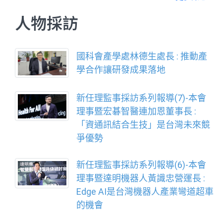
法規雲、化學雲、風險雲、證照
人物採訪
雲、碳盤雲及行動雲等「六大雲端
系統」，並持續開發
國科會產學處林德生處長 : 推動產
學合作讓研發成果落地
新任理監事採訪系列報導(7)-本會
理事暨宏碁智醫連加恩董事長 :
「資通訊結合生技」是台灣未來競
爭優勢
新任理監事採訪系列報導(6)-本會
理事暨達明機器人黃識忠營運長 :
Edge AI是台灣機器人產業彎道超車
的機會