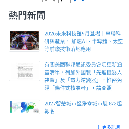
基礎。 Web5 Studio 以四大產品線
化，成功將RFID的類比訊號轉化為
客戶續約率，展現解決方案的實用
建構完整的 AI Marketing Tech 服
熱門新聞
高精度數位定位資訊，使系統在複
價值與客戶信任度。 威煦總經理吳
務架構，涵蓋 Sma
雜環境中仍能維持穩定表現。由於
育宏表示，台灣產業結構以製造業
RFID採用射頻電磁波傳輸，不僅無
為核心，使環安衛管理成為企業營
2026未來科技館9月登場｜串聯科
需電池，故兼具了更長距離與更高
運的「必考題」。然而長期以來，
研與產業， 加速AI、半導體、太空
可靠性的優勢，相關技術亦已申請
多數企業將其視為法規遵循的「成
等前瞻技術落地應用
專利，建立市場競爭門檻。 在硬體
本支出」，導致投入有限、管理方
發展方面，神識物聯亦持續突破限
式偏向人工與經驗累積。近年隨著
有關美國聯邦通訊委員會頃更新涵
制。第二代超長距手持RFID讀卡機
ESG趨勢崛起，特別是國際供應鏈
蓋清單，列加外國製「先進機器人
已於近期完成開發，實測定位距離
對碳排與合規要求日益嚴格，企業
裝置」及「電力逆變器」，惟豁免
突破100公尺，遠超市面主流設備
開始意識到環安衛不僅關乎風險控
經「條件式核准者」，請查照
約28公尺的水準。同時，在約5公
管，更直接影響接單能力與國際競
尺
爭力，因此市場需求也隨之快速升
2027智慧城市暨淨零城市展 8/3起
溫。 威煦正是在此轉折點上，展現
報名
長期布局的價值。公司以SaaS（軟
體即服務）模式為核心，推出涵蓋
＋ 更多訊息