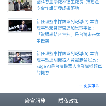
國科會產學處林德生處長 : 推動產
學合作讓研發成果落地
新任理監事採訪系列報導(7)-本會
理事暨宏碁智醫連加恩董事長 :
「資通訊結合生技」是台灣未來競
爭優勢
新任理監事採訪系列報導(6)-本會
理事暨達明機器人黃識忠營運長 :
Edge AI是台灣機器人產業彎道超車
的機會
＋ 更多訊息
廣宣服務
隱私政策