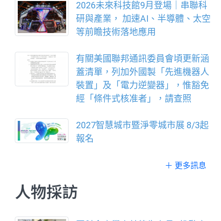
2026未來科技館9月登場｜串聯科
研與產業， 加速AI、半導體、太空
等前瞻技術落地應用
有關美國聯邦通訊委員會頃更新涵
蓋清單，列加外國製「先進機器人
裝置」及「電力逆變器」，惟豁免
經「條件式核准者」，請查照
2027智慧城市暨淨零城市展 8/3起
報名
＋ 更多訊息
人物採訪