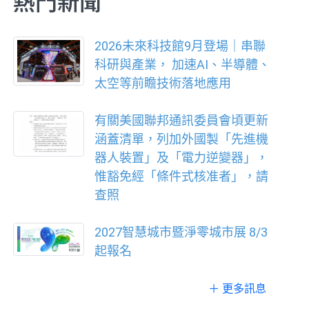
熱門新聞
2026未來科技館9月登場｜串聯
科研與產業， 加速AI、半導體、
太空等前瞻技術落地應用
有關美國聯邦通訊委員會頃更新
涵蓋清單，列加外國製「先進機
器人裝置」及「電力逆變器」，
惟豁免經「條件式核准者」，請
查照
2027智慧城市暨淨零城市展 8/3
起報名
＋ 更多訊息