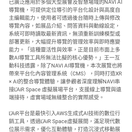
已廣泛應用於多個大型展會及智慧場域的NAVI AI
導覽機，可提供定位導引的平台化設計與高度自
主編輯能力。使用者可透過後台隨時上傳與修改
導覽內容，如展品介紹、問答資料與動線設定，
系統可即時讀取最新資訊，無須重新訓練模型或
部署更新，大幅提升導覽的管理效率與即時應變
能力。「這種靈活性與效率，正是目前市面上多
數AI導覽工具所無法比擬的核心優勢。」王一互
動科技透露，除了NAVI AI導覽機，本次展覽也將
帶來平台化內容管理系統（CMS），同時打造XR
× AI的整合導覽體驗，讓參觀者深度理解NAVI串
接L’AiR Space 虛擬展場平台，支援線上導覽與遠
端接待，虛實場域無縫整合的實際感受。
L’AiR平台是最快引入AWS生成式AI技術的數位行
銷工具，透過L’AiR Space虛擬展間，滿足現代數
位展示需求，優化互動體驗，打造沉浸式移動展