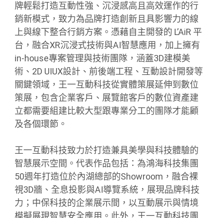
牌輕鬆打造互動性強、沉浸感高且高效運作的行
銷新模式，致力為品牌打造創新且具影響力的線
上與線下整合行銷方案。憑藉自主開發的 L’AiR 平
台，融合XR沉浸式技術與AI智慧應用，加上擁有
in-house專案管理與技術團隊，涵蓋3D建模美
術、2D UIUX設計、前後端工程、互動設計開發等
關鍵領域，王一互動科技從實體策展延伸到數位
策展，包含企業客戶、展覽館客戶的數位資產建
立都需要組建比較大型跟專業分工的團隊才能顧
及各個環節。
王一互動科技致力於打造兼具美學與科技體驗的
智慧展示空間。代表作品包括：為鴻海科技集團
50週年打造位於內湖總部的Showroom，融合裸
視3D牆、全息投影與AI導覽系統，展現品牌科技
力；中保科技的企業展示間，以互動展示與情境
模擬展現智慧安全應用。此外，王一互動科技團