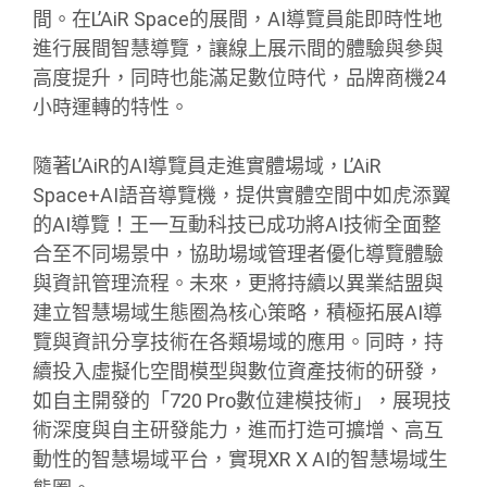
間。在L’AiR Space的展間，AI導覽員能即時性地
進行展間智慧導覽，讓線上展示間的體驗與參與
高度提升，同時也能滿足數位時代，品牌商機24
小時運轉的特性。
隨著L’AiR的AI導覽員走進實體場域，L’AiR
Space+AI語音導覽機，提供實體空間中如虎添翼
的AI導覽！王一互動科技已成功將AI技術全面整
合至不同場景中，協助場域管理者優化導覽體驗
與資訊管理流程。未來，更將持續以異業結盟與
建立智慧場域生態圈為核心策略，積極拓展AI導
覽與資訊分享技術在各類場域的應用。同時，持
續投入虛擬化空間模型與數位資產技術的研發，
如自主開發的「720 Pro數位建模技術」，展現技
術深度與自主研發能力，進而打造可擴增、高互
動性的智慧場域平台，實現XR X AI的智慧場域生