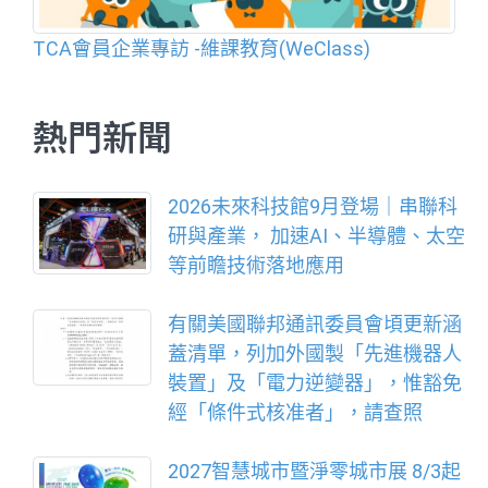
TCA會員企業專訪 -維課教育(WeClass)
熱門新聞
2026未來科技館9月登場｜串聯科
研與產業， 加速AI、半導體、太空
等前瞻技術落地應用
有關美國聯邦通訊委員會頃更新涵
蓋清單，列加外國製「先進機器人
裝置」及「電力逆變器」，惟豁免
經「條件式核准者」，請查照
2027智慧城市暨淨零城市展 8/3起