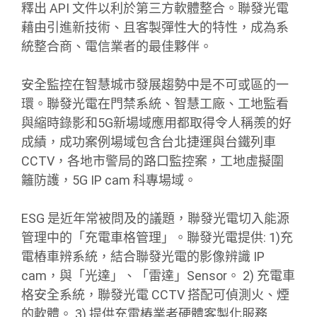
釋出 API 文件以利於第三方軟體整合。聯發光電
藉由引進新技術、且客製彈性大的特性，成為系
統整合商、電信業者的最佳夥伴。
安全監控在智慧城市發展趨勢中是不可或區的一
環。聯發光電在門禁系統、智慧工廠、工地監看
與縮時錄影和5G新場域應用都取得令人稱羨的好
成績，成功案例場域包含台北捷運與台鐵列車
CCTV，各地市警局的路口監控案，工地虛擬圍
籬防護，5G IP cam 科專場域。
ESG 是近年常被問及的議題，聯發光電切入能源
管理中的「充電車格管理」。聯發光電提供: 1)充
電樁車辨系統，結合聯發光電的影像辨識 IP
cam，與「光達」、「雷達」Sensor。 2) 充電車
格安全系統，聯發光電 CCTV 搭配可偵測火、煙
的軟體。 3) 提供充電樁業者硬體客製化服務