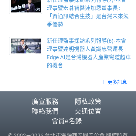
理事暨宏碁智醫連加恩董事長 :
「資通訊結合生技」是台灣未來競
爭優勢
新任理監事採訪系列報導(6)-本會
理事暨達明機器人黃識忠營運長 :
Edge AI是台灣機器人產業彎道超車
的機會
＋ 更多訊息
廣宣服務
隱私政策
聯絡我們
交通位置
會員e名錄
© 2002－2026 台北市電腦商業同業公會 版權所有