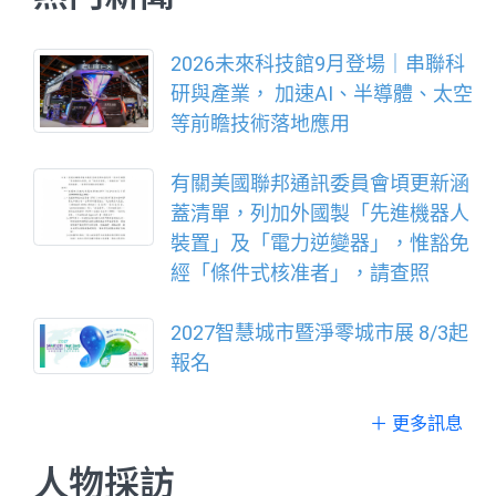
2026未來科技館9月登場｜串聯科
研與產業， 加速AI、半導體、太空
等前瞻技術落地應用
有關美國聯邦通訊委員會頃更新涵
蓋清單，列加外國製「先進機器人
裝置」及「電力逆變器」，惟豁免
經「條件式核准者」，請查照
2027智慧城市暨淨零城市展 8/3起
報名
＋ 更多訊息
人物採訪