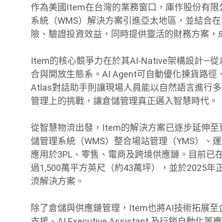
作為美國Item在台灣的業務窗口，庫作股份有
系統（WMS）解決方案引進亞太地區，並結合
險、驗證投資效益，同時提供靈活的財務方案，
Item的核心競爭力在於其AI-Native架構設計—
合與開放生態系。AI Agent可自動優化揀貨
Atlas對話助手則讓現場人員能以自然語言進行
管理上的挑戰，讓倉儲管理真正邁入智慧時代。
從智慧物流出發，Item的解決方案已逐步延伸
儲管理系統（WMS）整合場站管理（YMS）、運
應用於3PL、零售、電商及跨境供應鏈。目前已
過1,500萬平方英尺（約43萬坪），並於202
流解決方案。
除了倉儲與供應鏈管理，Item也將AI技術拓展
支援、AI Executive Assistant 及