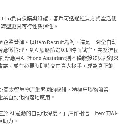
由Item負責採購與維護，客戶可透過租賃方式靈活使
化轉型更具可行性與彈性。
業營運。以Item Recruit為例，這是一套全自動
台應徵管理，到AI履歷篩選與即時面試官，完整流程
AI Phone Assistant則不僅能接聽與記錄來
會議，並在必要時即時交由真人接手，成為真正能
灣為亞太智慧物流生態圈的樞紐，積極串聯物流業
企業自動化的落地應用。
AI 驅動的自動化深度。」庫作相信，Item的AI-
鍵助力。