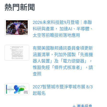
熱門新聞
2026未來科技館9月登場｜串聯
科研與產業， 加速AI、半導體、
太空等前瞻技術落地應用
有關美國聯邦通訊委員會頃更新
涵蓋清單，列加外國製「先進機
器人裝置」及「電力逆變器」，
惟豁免經「條件式核准者」，請
查照
2027智慧城市暨淨零城市展 8/3
起報名
＋ 更多訊息