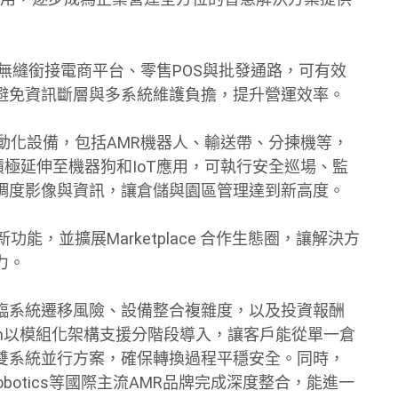
可無縫銜接電商平台、零售POS與批發通路，可有效
避免資訊斷層與多系統維護負擔，提升營運效率。
自動化設備，包括AMR機器人、輸送帶、分揀機等，
也積極延伸至機器狗和IoT應用，可執行安全巡場、監
即時調度影像與資訊，讓倉儲與園區管理達到新高度。
能，並擴展Marketplace 合作生態圈，讓解決方
力。
臨系統遷移風險、設備整合複雜度，以及投資報酬
em以模組化架構支援分階段導入，讓客戶能從單一倉
雙系統並行方案，確保轉換過程平穩安全。同時，
us Robotics等國際主流AMR品牌完成深度整合，能進一