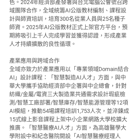
色。2024年經濟部產發署與台北電腦公會號召跨
域團隊合作，全域統籌AI公版教材編制、課程設
計與師資培訓，培育300名從業人員與25名種子
師資。2025年AI公版教材正式上架官方平台，預
期將吸引上千人完成學習並獲得認證，形成產業
人才持續擴散的良性循環。
產業應用與跨域合作
全域亦致力於產業應用以「專業領域Domain結合
AI」設計課程：「智慧製造AI人才」方面，與中
華大學攜手協助經濟部中企署與中企總會，針對
紡織/金屬/電資三大製造業共通需求設計瑕疵檢
測/智慧工廠部署/智慧庫存/智慧能源管理等12項
AI模組，推動54場課程培訓1,753人次，並淬鍊成
15式線上影音課程上架中小企業網路大學校擴大
推廣。「智慧醫療AI人才」方面，為高雄醫學大
學附設中和紀念醫院開設「AI智慧醫療經理人