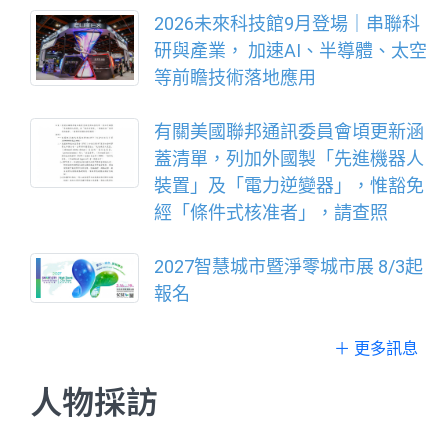
2026未來科技館9月登場｜串聯科
研與產業， 加速AI、半導體、太空
等前瞻技術落地應用
有關美國聯邦通訊委員會頃更新涵
蓋清單，列加外國製「先進機器人
裝置」及「電力逆變器」，惟豁免
經「條件式核准者」，請查照
2027智慧城市暨淨零城市展 8/3起
報名
＋ 更多訊息
人物採訪