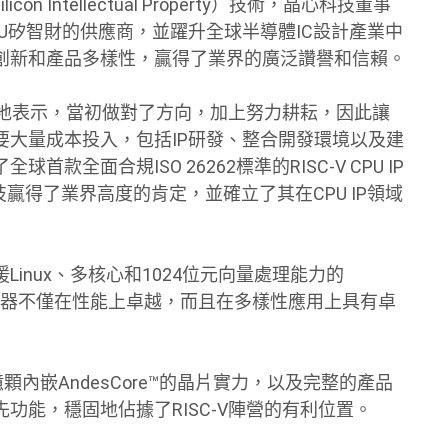
Intellectual Property）技術，晶心科技董事
U矽智財的供應商，並躍升全球半導體IC設計產業中
技術創新和產品多樣性，贏得了業界的廣泛讚譽和信賴。
謙虛地表示，當初做對了方向，加上努力耕耘，因此讓
需要大量成本投入，包括IP研發、整合開發環境以及建
全面合規ISO 26262標準的RISC-V CPU IP
技贏得了業界高度的肯定，並確立了其在CPU IP領域
inux、多核心和1024位元向量處理能力的
處理器不僅在性能上卓越，而且在多樣性應用上具有卓
內嵌AndesCore™的晶片實力，以及完整的產品
功能，穩固地佔據了RISC-V陣營的有利位置。