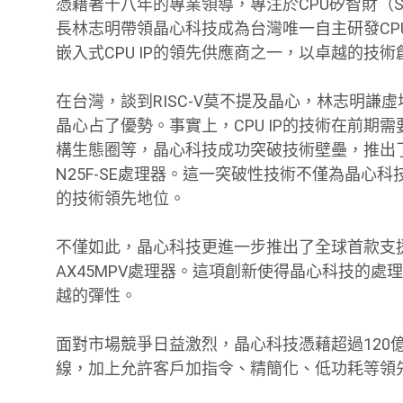
憑藉著十八年的專業領導，專注於CPU矽智財（Silicon 
長林志明帶領晶心科技成為台灣唯一自主研發CP
嵌入式CPU IP的領先供應商之一，以卓越的
在台灣，談到RISC-V莫不提及晶心，林志明
晶心占了優勢。事實上，CPU IP的技術在前期
構生態圈等，晶心科技成功突破技術壁壘，推出了全球首款
N25F-SE處理器。這一突破性技術不僅為晶心科
的技術領先地位。
不僅如此，晶心科技更進一步推出了全球首款支援L
AX45MPV處理器。這項創新使得晶心科技的
越的彈性。
面對市場競爭日益激烈，晶心科技憑藉超過120億顆
線，加上允許客戶加指令、精簡化、低功耗等領先