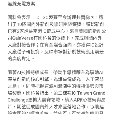
無線充電方案
國科會表示，ICTGC競賽至今辦理共兩梯次，選
出了10隊國內外新創及學研團隊獲獎，獲選新創
已有2家進駐南港IC育成中心，來自美國的新創公
司GalaVerse在國科會的促成下，完成與國內外
大廠對接合作；在資金媒合面向，亦獲得IC設計
大廠種子輪投資，反映市場對新創技術應用前景
的高度肯定。
隨著AI技術持續成長，帶動半導體躍升為驅動AI
產業創新的核心引擎，為讓臺灣成為「人工智慧
之島」，同時把握這波AI浪潮中的獨特優勢與市
場契機，國科會指出，第三梯次IC Taiwan Grand
Challenge更擴大競賽領域，納入AI核心技術與晶
片，期望促成國內外人才來臺落地合作，協助建
設本國的AI運算系統，並使百工百業都能應用發