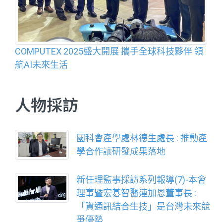
COMPUTEX 2025盛大開展 攜手全球科技夥伴 領
航AI未來生活
人物採訪
國科會產學處林德生處長 : 推動產
學合作讓研發成果落地
新任理監事採訪系列報導(7)-本會
理事暨宏碁智醫連加恩董事長 :
「資通訊結合生技」是台灣未來競
爭優勢