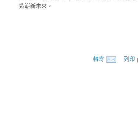
造嶄新未來。
轉寄
列印