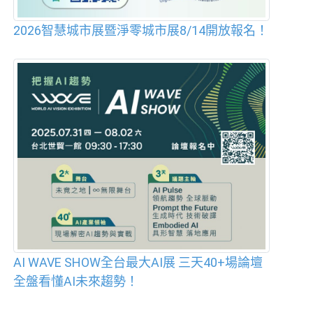
2026智慧城市展暨淨零城市展8/14開放報名！
AI WAVE SHOW全台最大AI展 三天40+場論壇
全盤看懂AI未來趨勢！