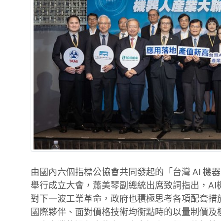
由國內六個指標公協會共同發起的「台灣 AI 機器
舉行成立大會，蕭美琴副總統出席致詞指出，A
對下一波工業革命，政府也積極思考各項配套措
國際夥伴、面對價格技術均衡點時的以量制價及