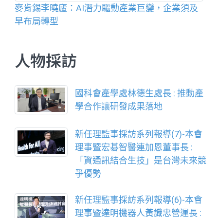
麥肯錫李曉廬：AI潛力驅動產業巨變，企業須及
早布局轉型
人物採訪
國科會產學處林德生處長 : 推動產
學合作讓研發成果落地
新任理監事採訪系列報導(7)-本會
理事暨宏碁智醫連加恩董事長 :
「資通訊結合生技」是台灣未來競
爭優勢
新任理監事採訪系列報導(6)-本會
理事暨達明機器人黃識忠營運長 :