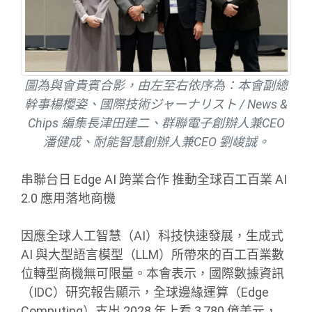
圖為與會貴賓合影，由左至右依序為：本會副總
幹事楊櫻姿、國際技術ジャーナリスト / News &
Chips 編集長津田建二、群聯電子創辦人兼CEO
潘健成、耐能智慧創辦人兼CEO 劉峻誠。
串聯台日 Edge AI 跨業合作 推動全球百工百業 AI
2.0 應用落地商機
因應全球人工智慧（AI）科技快速發展，生成式
AI 與大型語言模型（LLM）所帶來的百工百業數
位轉型商機無可限量。本會表示，國際數據資訊
（IDC）研究報告顯示，全球邊緣運算（Edge
Computing）支出 2028 年上看 3,780 億美元，