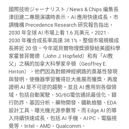
國際技術ジャーナリスト / News & Chips 編集長
津田建二專題演講時表示，AI 應用快速成長，市
調機構 Precedence Research 研究報告指出，
2030 年全球 AI 市場上看 1.6 兆美元，2021 -
2030 年複合成長率高達 38.1%，整個市場規模成
長將近 20 倍。今年諾貝爾物理獎頒發給美國科學
家霍普菲爾德（John J. Hopfield）和有「AI教
父」之稱的加拿大科學家辛頓（Geoffrey E.
Hinton），他們因為對類神經網路的奠基性發現
與發明，使機器學習獲得巨大進展而獲獎，再度
證明 AI 是不可逆的趨勢。並且 AI 應用到各個領
域，包括自動駕駛、5G/6G電信通訊最佳化、銀
行防詐、基因分析、藥物開發、鐵軌檢驗、EDA
設計工具、曝光機光源參數等。而 Edge AI 的導
入持續快速成長，包括 AI 手機、AI PC、電腦視
覺等，Intel、AMD、Qualcomm、