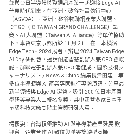
並與台日半導體與資通訊產業一起迎接 Edge AI
普惠時代到來，在亞洲．矽谷計畫執行中心
（ASVDA）、亞洲．矽谷物聯網產業大聯盟、
ICTGC（IC TAIWAN GRAND CHALLENGE）競
賽、AI 大聯盟（Taiwan AI Alliance）等單位協助
下，本會東京事務所於 11 月 21 日在日本橫濱
Edge Tech+ 2024 展會，辦理 2024 Taiwan Edge
AI Day 研討會，邀請耐能智慧創辦人兼 CEO 劉峻
誠、群聯電子創辦人兼 CEO 潘健成、國際技術ジ
ャーナリスト / News & Chips 編集長津田建二等
多位半導體與 AI 產業專家進行專題演講，分享最
新半導體與 Edge AI 趨勢，吸引 200 位日本產官
學研等專業人士報名參與，其中涵蓋多家日本重
量級科技大廠高階主管與研發人員。
楊櫻姿：台灣積極推動 AI 與半導體產業發展 歡
迎台日企業合作 AI 數位與淨零雙轉型商機