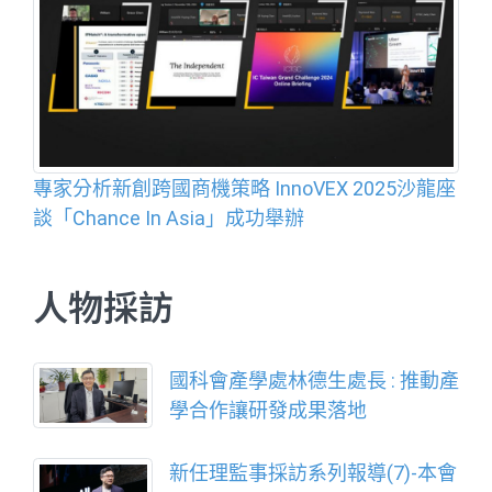
專家分析新創跨國商機策略 InnoVEX 2025沙龍座
談「Chance In Asia」成功舉辦
人物採訪
國科會產學處林德生處長 : 推動產
學合作讓研發成果落地
新任理監事採訪系列報導(7)-本會