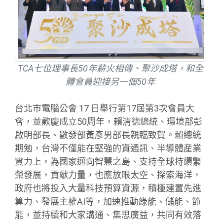
TCA七位理事長50年薪火相傳、聚沙成塔，和全
體會員迎接另一個50年
台北市電腦公會 17 日舉行第17屆第3次會員大
會，並歡慶成立50周年，賴清德總統、環境部彭
啟明部長、數發部黃彥男部長親臨致賀。賴總統
期勉，台灣不僅能在堅強的資通訊、半導體産業
實力上，為國家邁向智慧之島、支持全球持續繁
榮發展，貢獻力量，也應放眼太空、探索海洋，
政府也將投入大量科技預算資源，積極建置先進
算力、發展主權AI等，加速推動綠能、儲能、節
能，並持續和大家溝通、集思廣益，共同有效落