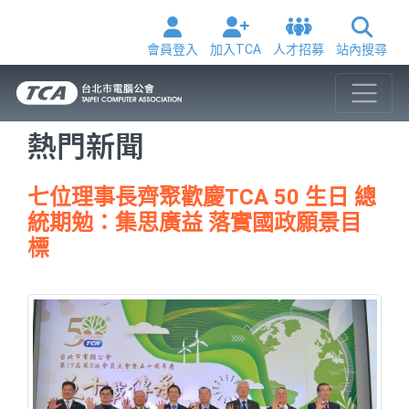
會員登入
加入TCA
人才招募
站內搜尋
熱門新聞
七位理事長齊聚歡慶TCA 50 生日 總
統期勉：集思廣益 落實國政願景目
標