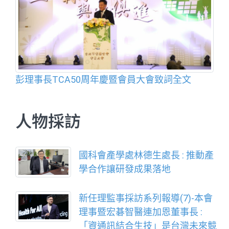
彭理事長TCA50周年慶暨會員大會致詞全文
人物採訪
國科會產學處林德生處長 : 推動產
學合作讓研發成果落地
新任理監事採訪系列報導(7)-本會
理事暨宏碁智醫連加恩董事長 :
「資通訊結合生技」是台灣未來競