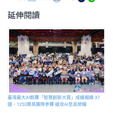
延伸閱讀
臺灣最大AI競賽「智慧創新大賞」成績揭曉 37
國、1253菁英團隊參賽 搶攻AI至高榮耀