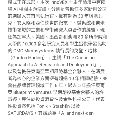
模式正在成形，本次 InnoVEX 十周年論壇中有兩
場 AI 相關主題演講，分別是曾擔任多家新創公司
的創辦人兼首席執行官、擁有超過 30 年與魁北
克、安大略和亞伯達省的微電子、微系統和奈米
技術領域的工業和學術研究人員合作的經驗，現
任為加拿大、美國、墨西哥和澳洲 80 多所學院和
大學的 10,000 多名研究人員和學生提供研發協助
的 CMC Microsystems 執行長的戈登・哈林
（Gordon Harling），主講「The Canadian
Approach to AI Research and Deployment」；
以及曾擔任東南亞早期風險基金合夥人，在消費
者為核心的企業方面擁有超過 10 年相關經驗，並
曾在品牌管理領域工作 8 年，過去 5 年擔任東南
亞 Blueprint Ventures 早期創投基金合夥人的許
慧婷，專注於投資消費性及金融科技公司，代表
性投資案包括 Tonik、Stashfin 以及
SATURDAYS，其講題為「AI and next-gen