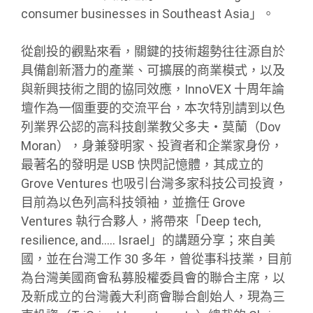
consumer businesses in Southeast Asia」。
從創投的觀點來看，關鍵的技術趨勢往往源自於
具備創新潛力的產業、可擴展的商業模式，以及
與新興技術之間的協同效應，InnoVEX 十周年論
壇作為一個重要的交流平台，本次特別請到以色
列業界公認的高科技創業教父多夫・莫蘭（Dov
Moran），身兼發明家、投資者和企業家身份，
最著名的發明是 USB 快閃記憶體，其成立的
Grove Ventures 也吸引台灣多家科技公司投資，
目前為以色列高科技領袖，並擔任 Grove
Ventures 執行合夥人，將帶來「Deep tech,
resilience, and….. Israel」的講題分享；來自美
國，並在台灣工作 30 多年，曾從事科技業，目前
為台灣美國商會私募股權委員會的聯合主席，以
及新成立的台灣義大利商會聯合創始人，現為三