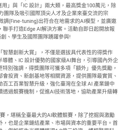
「AI應用」與「IC 設計」兩大類，最高獎金100萬元，除
潛力團隊及吸引國際頂尖人才及企業來臺交流的宗
(Fine-tuning)出符合在地需求的AI模型，並廣邀
手打造Edge AI解決方案。活動自即日起開放報
新創、學生及國際團隊踴躍參與!
「智慧創新大賞」，不僅是選拔具代表性的得獎作
導體、IC 設計優勢的國家級AI舞台，引導國內外企
。更特別強調，得獎團隊可獲多項「額外」優先獎勵，
部會投資、新創基地等相關資源，提供團隊最實質、
百工百業智慧升級，強化臺灣在全球 AI 產業鏈中
續透過競賽機制，促進AI技術落地，協助產業升級轉
參賽，堪稱全臺最大的AI軟體競賽，除了挖掘與激勵
外，也是企業鏈結產業、市場與資本的重要平台。首