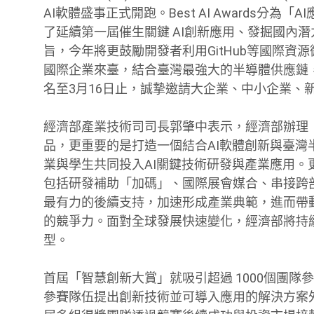
AI軟體盛事正式開跑。Best AI Awards分為
了延續第一屆催生關鍵 AI創新應用、發掘國內
旨，今年將更鼓勵開發者利用GitHub等國際資源微調
國際企業來臺，結合臺灣最強大的半導體供應鏈，聯
名至3月16日止，誠摯邀請大企業、中小企業、
經濟部產業技術司司長郭肇中表示，經濟部辦理
品，更重要的是打造一個結合AI軟體創新與臺灣半
業與學生共同投入AI關鍵技術研發與產業應用
包括研發補助「加碼」、國際展會媒合、串接跨
最有力的後續支持，加速形成產業典範，進而帶動
的競爭力。面對全球發展快速變化，經濟部將持
型。
首屆「智慧創新大賞」就吸引超過 1000個團隊
參賽隊伍提出創新技術並可導入應用的解決方案