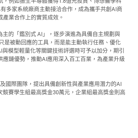
，例如振生半導體獲得1.8億元投資、博想醫學科
有多家系統廠商主動接洽合作，成為攜手共創AI商
成產業合作上的實質成效。
為主的「鑑別式 AI」，逐步演進為具備自主規劃與
AI已不再只是被動回應的工具，而是能主動執行任務、優化
c AI與模型輕量化等關鍵技術評選時可予以加分，期引
供應鏈優勢，推動AI應用深入百工百業，為產業升級
業及國際團隊，提出具備創新性與產業應用潛力的AI
次競賽學生組最高獎金30萬元，企業組最高獎金則高