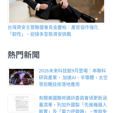
台灣資安主管聯盟會長金慶柏：產官協作強化
「韌性」，迎接多型態資安挑戰
熱門新聞
2026未來科技館9月登場｜串聯科
研與產業， 加速AI、半導體、太空
等前瞻技術落地應用
有關美國聯邦通訊委員會頃更新涵
蓋清單，列加外國製「先進機器人
裝置」及「電力逆變器」，惟豁免