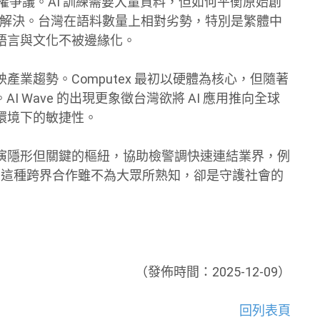
權爭議。AI 訓練需要大量資料，但如何平衡原始創
度化解決。台灣在語料數量上相對劣勢，特別是繁體中
語言與文化不被邊緣化。
業趨勢。Computex 最初以硬體為核心，但隨著
AI Wave 的出現更象徵台灣欲將 AI 應用推向全球
環境下的敏捷性。
演隱形但關鍵的樞紐，協助檢警調快速連結業界，例
據。這種跨界合作雖不為大眾所熟知，卻是守護社會的
（發佈時間：2025-12-09）
回列表頁