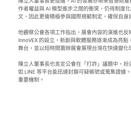
陳立人董事長更提醒，AI 的發展亦帶來智慧財產
作者權益與 AI 模型進步之間的衝突，仍待制
文，因此更需積極參與國際規範制定，確保自身
他觀察公會各項工作指出，展會內容的演進也反映產
InnoVEX 的設立，新創與軟體服務逐漸成為亮點。
舞台，並以短時間籌辦展會展現台灣在快速變化
陳立人董事長也肯定公會在「打詐」議題中，扮
如 LINE 等平台能迅速封鎖可疑帳號或蒐集證
重要機制。