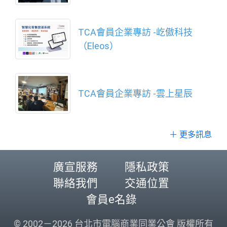
TCA會員企業專訪 -屹傲科技
（Eleos）
TCA會員企業專訪 -雲上星辰
＋ 更多訊息
廣宣服務
隱私政策
聯絡我們
交通位置
會員e名錄
© 2002－2026 台北市電腦商業同業公會 版權所有