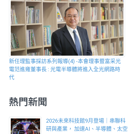
新任理監事採訪系列報導(4) -本會理事暨富采光
電范進雍董事長 : 光電半導體將進入全光網路時
代
熱門新聞
2026未來科技館9月登場｜串聯科
研與產業， 加速AI、半導體、太空