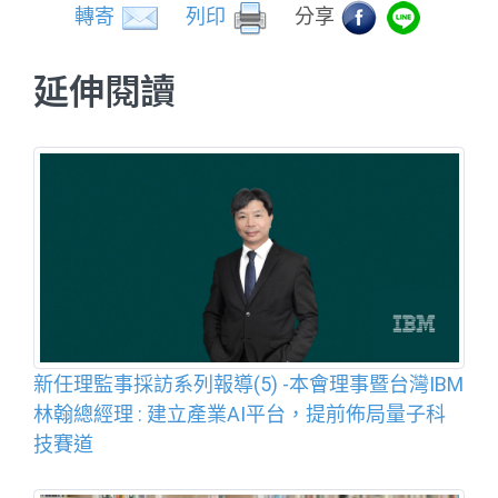
轉寄
列印
分享
延伸閱讀
新任理監事採訪系列報導(5) -本會理事暨台灣IBM
林翰總經理 : 建立產業AI平台，提前佈局量子科
技賽道