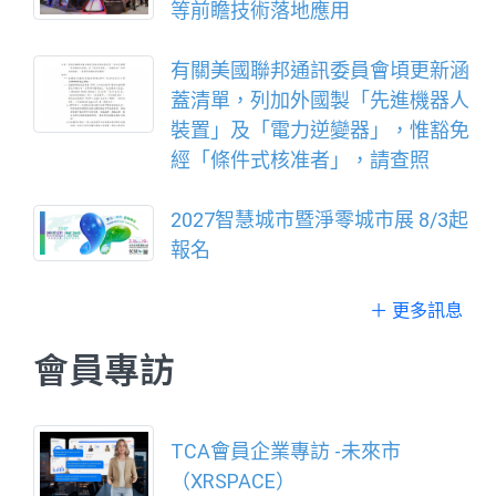
等前瞻技術落地應用
有關美國聯邦通訊委員會頃更新涵
蓋清單，列加外國製「先進機器人
裝置」及「電力逆變器」，惟豁免
經「條件式核准者」，請查照
2027智慧城市暨淨零城市展 8/3起
報名
＋ 更多訊息
會員專訪
TCA會員企業專訪 -未來市
（XRSPACE）