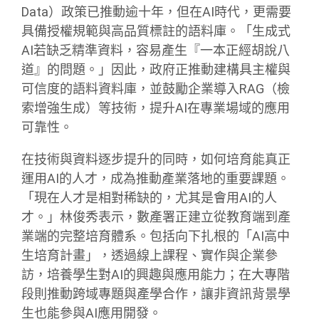
Data）政策已推動逾十年，但在AI時代，更需要
具備授權規範與高品質標註的語料庫。「生成式
AI若缺乏精準資料，容易產生『一本正經胡說八
道』的問題。」因此，政府正推動建構具主權與
可信度的語料資料庫，並鼓勵企業導入RAG（檢
索增強生成）等技術，提升AI在專業場域的應用
可靠性。
在技術與資料逐步提升的同時，如何培育能真正
運用AI的人才，成為推動產業落地的重要課題。
「現在人才是相對稀缺的，尤其是會用AI的人
才。」林俊秀表示，數產署正建立從教育端到產
業端的完整培育體系。包括向下扎根的「AI高中
生培育計畫」，透過線上課程、實作與企業參
訪，培養學生對AI的興趣與應用能力；在大專階
段則推動跨域專題與產學合作，讓非資訊背景學
生也能參與AI應用開發。