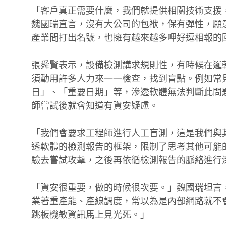
「客戶真正需要什麼，我們就提供相關技術支援
魏國瑞直言，沒有大公司的包袱，保有彈性，願
產業間打出名號，也擁有越來越多呷好逗相報的
張舜賢表示，設備檢測講求規則性，有時候在邏
須動用許多人力來一一檢查，找到盲點。例如常
日」、「重要日期」等，滲透軟體無法判斷此問
師嘗試後就會知道有資安疑慮。
「我們會要求工程師進行人工盲測，這是我們與
透軟體的檢測報告的框架，限制了思考其他可能
驗去嘗試攻擊，之後再依循檢測報告的脈絡進行
「資安很重要，做的時候很次要。」魏國瑞坦言
業著重產能、產線調度，常以為是內部網路就不
跳板機敏資訊馬上見光死。」