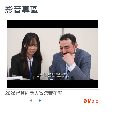
影音專區
2026智慧創新大賞決賽花絮
◄
►