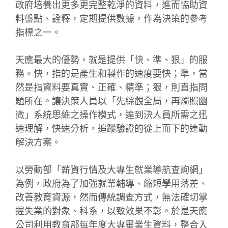
政府培養出更多更完整乾淨的資料，進而協助資
料盤點、詮釋，定期提供數據，作為決策的參考
指標之一。
天應最大的優勢，就是提供「快、準、狠」的服
務。快，指的是產生和製作的速度要快；準，當
然是指資料要真實、正確、精準；狠，則直指問
題所在。讓決策人員以「先綜觀全局，再燭照幽
微」系統思維之操作模式，達到決人員所需之迅
速理解，快速分析，追蹤驗證的從上而下的連動
解決方案。
以勞動部「薪資行情及大專生就業導航查詢網」
為例，政府為了加強就業輔導、縮短學用落差、
改善教育資源，然而傳統調查方式，無法確切掌
握失業的對象、科系，以致效果不彰。於是天應
公司利用教育部每年度大專畢業生資料，整合入