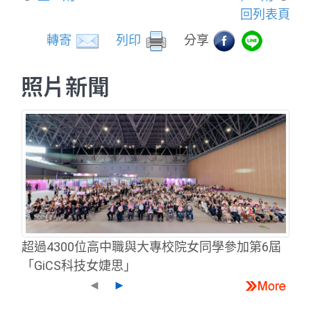
回列表頁
轉寄
列印
分享
照片新聞
超過4300位高中職與大專校院女同學參加第6屆
「GiCS科技女婕思」
◄
►