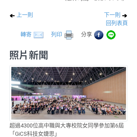
上一則
下一則
回列表頁
轉寄
列印
分享
照片新聞
超過4300位高中職與大專校院女同學參加第6屆
「GiCS科技女婕思」