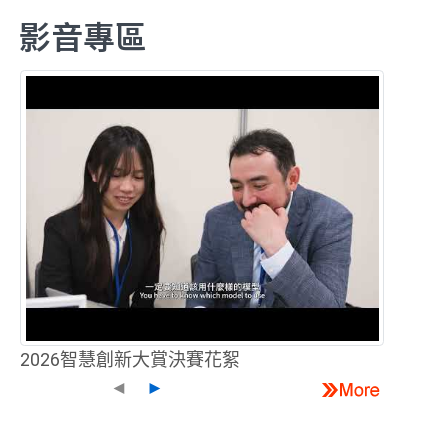
影音專區
2026智慧創新大賞決賽花絮
◄
►