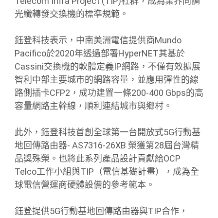
Telecom Infra Project (TIP)社群，成為業界同調
光纖轉發交換機的標準規範。
鈺登科技表示，中南美洲電信提供商Mundo
Pacifico於2020年透過部署HyperNET其基於
Cassini交換機的軟體定義IP網路，不僅有效擴展
智利中部主要城市的網路容量，並應用彈性的線
路側插卡CFP2，成功建置一條200-400 Gbps的高
容量網路主幹線，順利連結城市與鄉村。
此外，鈺登科技首創全球第一台開放式5G行動基
地回傳路由器- AS7316-26XB 榮獲第28屆台灣精
品獎殊榮。也將此系列產品設計貢獻給OCP
Telco工作小組與TIP（電信基礎計畫），成為全
球電信營運商硬體設備的參考範本。
鈺登提供5G行動基地回傳路由器與TIP合作，