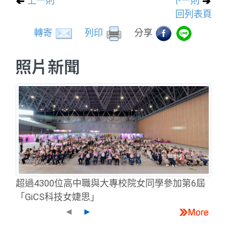
上一則
下一則
回列表頁
轉寄
列印
分享
照片新聞
超過4300位高中職與大專校院女同學參加第6屆
「GiCS科技女婕思」
◄
►