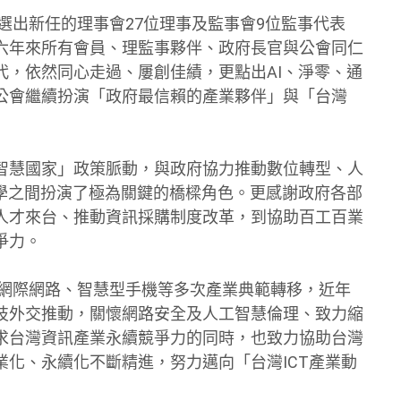
選出新任的理事會27位理事及監事會9位監事代表
六年來所有會員、理監事夥伴、政府長官與公會同仁
代，依然同心走過、屢創佳績，更點出AI、淨零、通
公會繼續扮演「政府最信賴的產業夥伴」與「台灣
智慧國家」政策脈動，與政府協力推動數位轉型、人
官學之間扮演了極為關鍵的橋樑角色。更感謝政府各部
人才來台、推動資訊採購制度改革，到協助百工百業
爭力。
、網際網路、智慧型手機等多次產業典範轉移，近年
技外交推動，關懷網路安全及人工智慧倫理、致力縮
求台灣資訊產業永續競爭力的同時，也致力協助台灣
化、永續化不斷精進，努力邁向「台灣ICT產業動