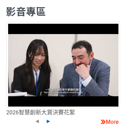
影音專區
2026智慧創新大賞決賽花絮
◄
►