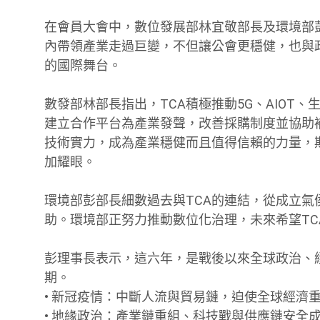
在會員大會中，數位發展部林宜敬部長及環境部
內帶領產業走過巨變，不但讓公會更穩健，也與政
的國際舞台。
數發部林部長指出，TCA積極推動5G、AIOT
建立合作平台為產業發聲，改善採購制度並協助
技術實力，成為產業穩健而且值得信賴的力量，
加耀眼。
環境部彭部長細數過去與TCA的連結，從成立
助。環境部正努力推動數位化治理，未來希望TC
彭理事長表示，這六年，是戰後以來全球政治、
期。
• 新冠疫情：中斷人流與貿易鏈，迫使全球經濟
• 地緣政治：產業鏈重組、科技戰與供應鏈安全