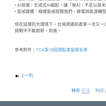
• AI浪潮：生成式AI崛起，讓「無AI、不足以
• 氣候變遷：極端氣候提醒我們，綠電與能源轉
但在這樣的大環境下，台灣資通訊產業一次又一
挑戰中不斷創新、前進。
參考附件：
TCA第18屆理監事當選名單
上一則
轉寄
列印